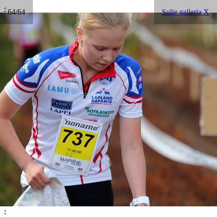
‹
64/64
Sulje galleria X
›