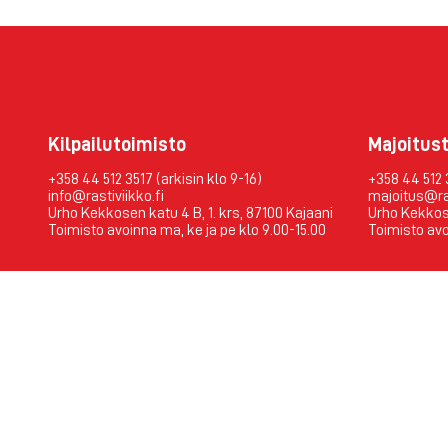
Kilpailutoimisto
Majoitus
+358 44 512 3517 (arkisin klo 9-16)
+358 44 512 
info@rastiviikko.fi
majoitus@ras
Urho Kekkosen katu 4 B, 1. krs, 87100 Kajaani
Urho Kekkose
Toimisto avoinna ma, ke ja pe klo 9.00-15.00
Toimisto avo