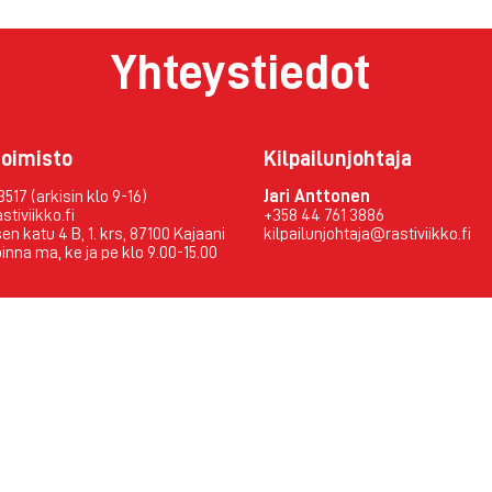
Yhteystiedot
toimisto
Kilpailunjohtaja
3517 (arkisin klo 9-16)
Jari Anttonen
tiviikko.fi
+358 44 761 3886
n katu 4 B, 1. krs, 87100 Kajaani
kilpailunjohtaja@rastiviikko.fi
inna ma, ke ja pe klo 9.00-15.00