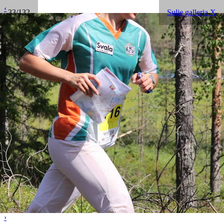
‹
33/132
Sulje galleria X
›