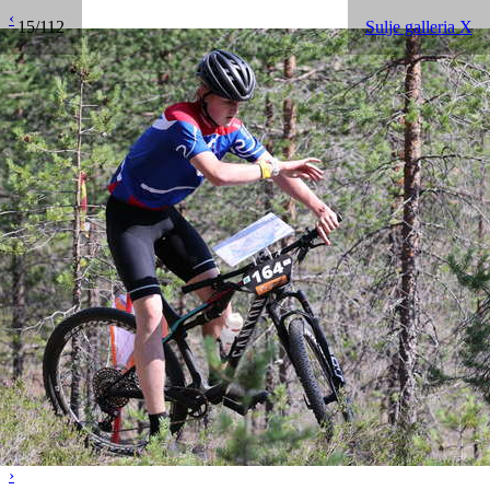
‹
15/112
Sulje galleria X
›