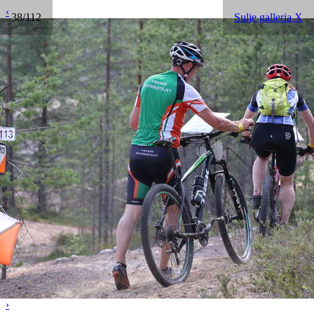
‹
38/112
Sulje galleria X
›