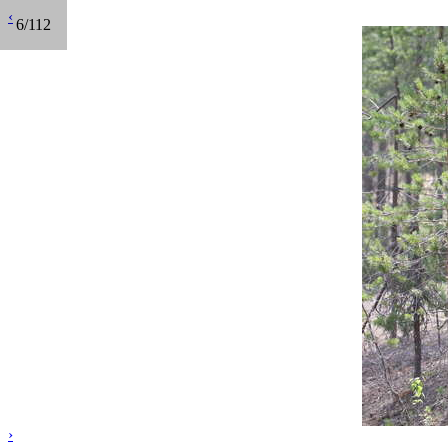
‹
6/112
›