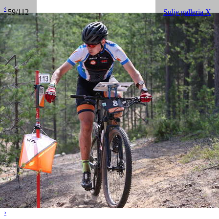
‹
59/112
Sulje galleria X
›