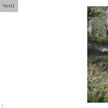
‹
65/112
›