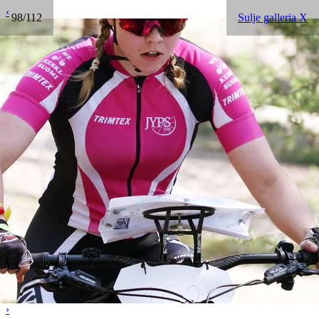
‹
98/112
Sulje galleria X
›