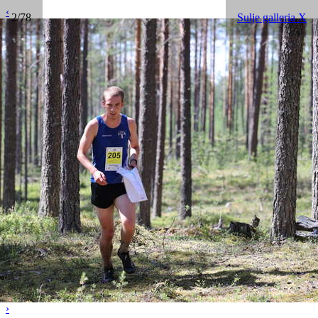
‹
2/78
Sulje galleria X
›