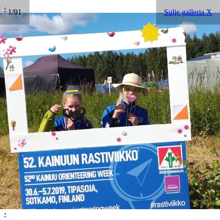
‹
1/91
Sulje galleria X
›