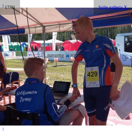
‹
17/91
Sulje galleria X
›