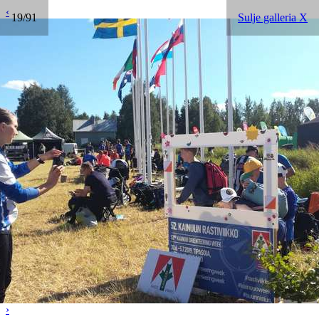
‹
19/91
Sulje galleria X
›