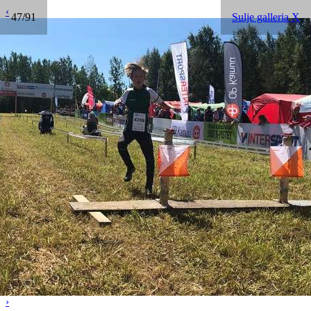
‹
47/91
Sulje galleria X
›