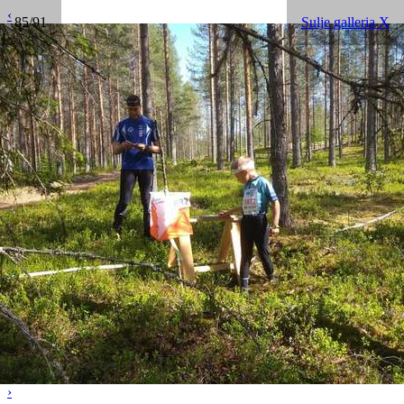
‹
85/91
Sulje galleria X
›