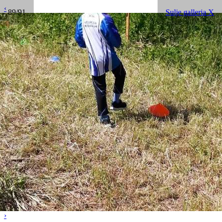
‹
89/91
Sulje galleria X
›