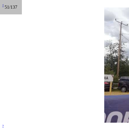
‹
51/137
›