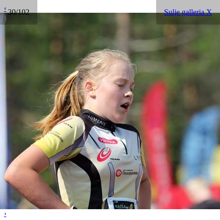
‹
30/102
Sulje galleria X
›