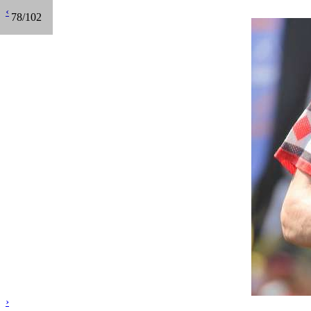
‹
78/102
›