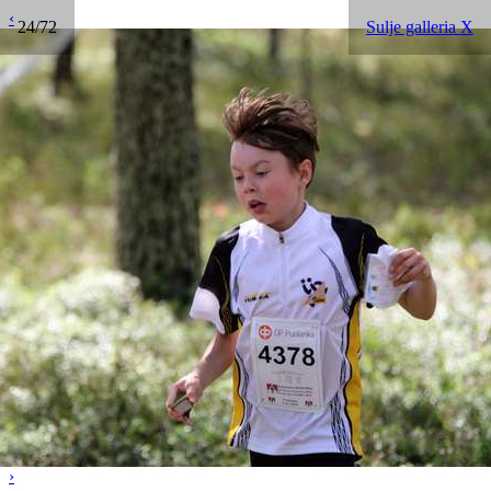
‹
24/72
Sulje galleria X
›