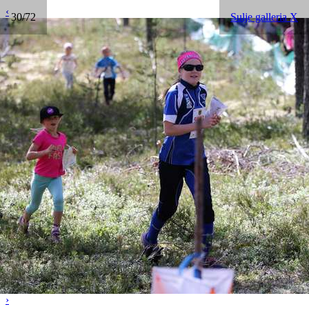
‹
30/72
Sulje galleria X
›