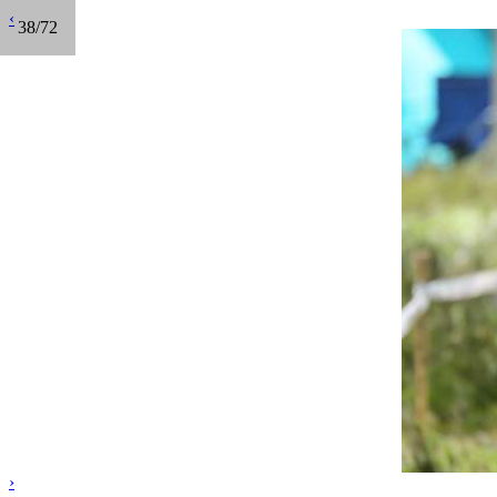
‹
38/72
›