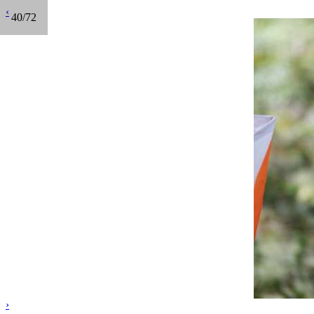
‹
40/72
›