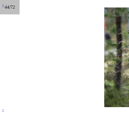
‹
44/72
›