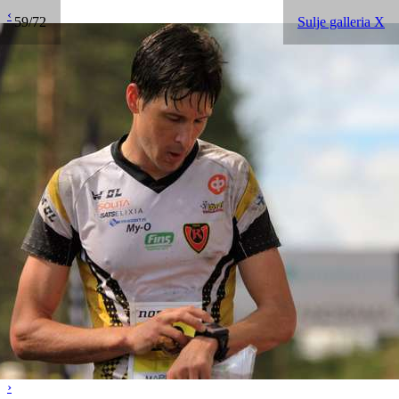
‹
59/72
Sulje galleria X
›