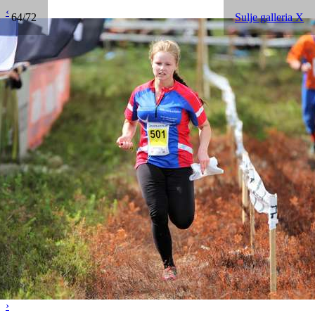
‹
64/72
Sulje galleria X
›