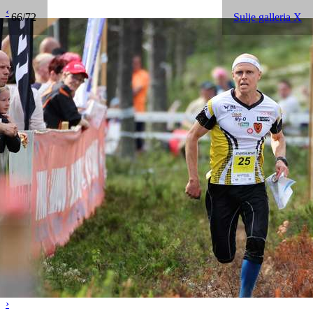
‹
66/72
Sulje galleria X
›