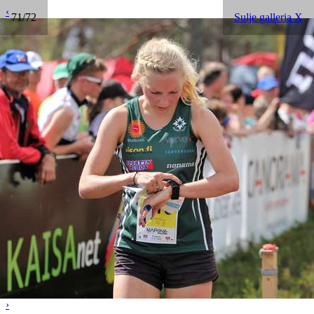
‹
71/72
Sulje galleria X
›