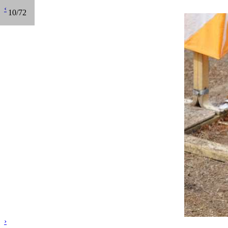
‹
10/72
›