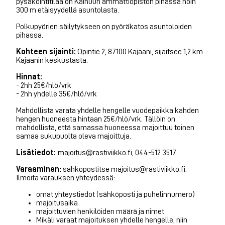
pysäköintitilaa on Kainuun ammattiopiston pihassa noin
300 m etäisyydellä asuntolasta.
Polkupyörien säilytykseen on pyöräkatos asuntoloiden
pihassa.
Kohteen sijainti:
Opintie 2, 87100 Kajaani, sijaitsee 1,2 km
Kajaanin keskustasta.
Hinnat:
- 2hh 25€/hlö/vrk
- 2hh yhdelle 35€/hlö/vrk
Mahdollista varata yhdelle hengelle vuodepaikka kahden
hengen huoneesta hintaan 25€/hlö/vrk. Tällöin on
mahdollista, että samassa huoneessa majoittuu toinen
samaa sukupuolta oleva majoittuja.
Lisätiedot:
majoitus@rastiviikko.fi, 044-512 3517
Varaaminen:
sähköpostitse majoitus@rastiviikko.fi.
Ilmoita varauksen yhteydessä:
omat yhteystiedot (sähköposti ja puhelinnumero)
majoitusaika
majoittuvien henkilöiden määrä ja nimet
Mikäli varaat majoituksen yhdelle hengelle, niin