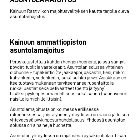
Kainuun Rastiviikon majoitusvälityksen kautta tarjolla oleva
asuntolamajoitus.
Kainuun ammattiopiston
asuntolamajoitus
Peruskalustettuja kahden hengen huoneita, joissa sängyt,
pöydät, tuolit ja vaatekaapit. Asuntolan solussa yhteinen
olohuone + tupakeittiö (tv, jääkaappi, pakastin, liesi, mikro,
kahvinkeitin, vedenkeitin) sekä suihku ja wc. Asiakkaan on
itse tuotava mukanaan tarvitsemansa ruoanlaitto ja
ruokailuastiat sekä petivaatteet (peitto ja tyyny).
Lisäksi pyykinpesumahdollisuus sekä sauna (saunavuorot
naisille ja miehille iltaisin).
Asuntolamajoitusta on kolmessa erillisessä
rakennuksessa, joista yhden yhteydessä on sauna ja toisen
yhteydessä pyykinpesumahdollisuus. Yhdessä asuntolan
solussa on aina neljä huonetta.
Asuntolan yhteydessä on rajallisesti pysäköintitilaa. Lisää