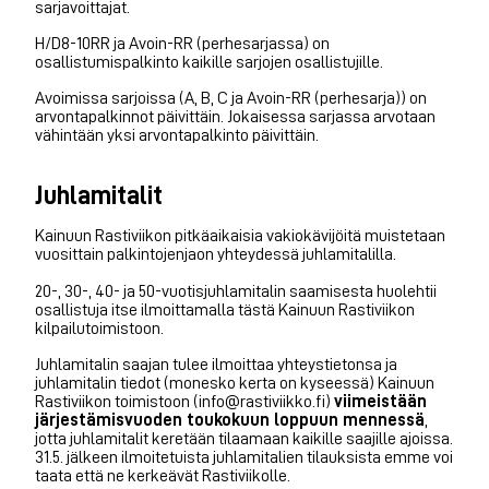
sarjavoittajat.
H/D8-10RR ja Avoin-RR (perhesarjassa) on
osallistumispalkinto kaikille sarjojen osallistujille.
Avoimissa sarjoissa (A, B, C ja Avoin-RR (perhesarja)) on
arvontapalkinnot päivittäin. Jokaisessa sarjassa arvotaan
vähintään yksi arvontapalkinto päivittäin.
Juhlamitalit
Kainuun Rastiviikon pitkäaikaisia vakiokävijöitä muistetaan
vuosittain palkintojenjaon yhteydessä juhlamitalilla.
20-, 30-, 40- ja 50-vuotisjuhlamitalin saamisesta huolehtii
osallistuja itse ilmoittamalla tästä Kainuun Rastiviikon
kilpailutoimistoon.
Juhlamitalin saajan tulee ilmoittaa yhteystietonsa ja
juhlamitalin tiedot (monesko kerta on kyseessä) Kainuun
Rastiviikon toimistoon (info@rastiviikko.fi)
viimeistään
järjestämisvuoden toukokuun loppuun mennessä
,
jotta juhlamitalit keretään tilaamaan kaikille saajille ajoissa.
31.5. jälkeen ilmoitetuista juhlamitalien tilauksista emme voi
taata että ne kerkeävät Rastiviikolle.