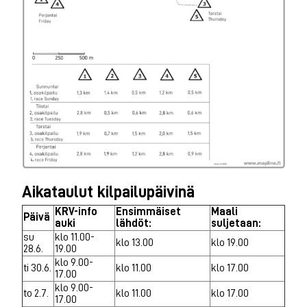
Aikataulut kilpailupäivinä
KRV-info
Ensimmäiset
Maali
Päivä
auki
lähdöt:
suljetaan:
su
klo 11.00-
klo 13.00
klo 19.00
28.6.
19.00
klo 9.00-
ti 30.6.
klo 11.00
klo 17.00
17.00
klo 9.00-
to 2.7.
klo 11.00
klo 17.00
17.00