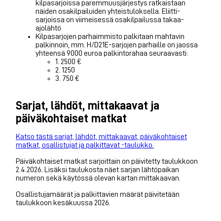
kilpasarjoissa paremmuusjärjestys ratkaistaan
näiden osakilpailuiden yhteistuloksella. Eliitti-
sarjoissa on viimeisessä osakilpailussa takaa-
ajolähtö
Kilpasarjojen parhaimmisto palkitaan mahtavin
palkinnoin, mm. H/D21E-sarjojen parhaille on jaossa
yhteensä 9000 euroa palkintorahaa seuraavasti:
1. 2500 €
2. 1250
3. 750 €
Sarjat, lähdöt, mittakaavat ja
päiväkohtaiset matkat
Katso tästä sarjat, lähdöt, mittakaavat, päiväkohtaiset
matkat, osallistujat ja palkittavat -taulukko.
Päiväkohtaiset matkat sarjoittain on päivitetty taulukkoon
2.4.2026. Lisäksi taulukosta näet sarjan lähtöpaikan
numeron sekä käytössä olevan kartan mittakaavan.
Osallistujamäärät ja palkittavien määrät päivitetään
taulukkoon kesäkuussa 2026.