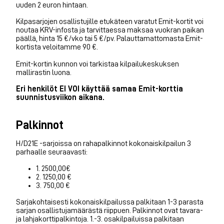
uuden 2 euron hintaan.
Kilpasarjojen osallistujille etukäteen varatut Emit-kortit voi
noutaa KRV-infosta ja tarvittaessa maksaa vuokran paikan
päällä, hinta 15 €/vko tai 5 €/pv. Palauttamattomasta Emit-
kortista veloitamme 90 €.
Emit-kortin kunnon voi tarkistaa kilpailukeskuksen
mallirastin luona.
Eri henkilöt EI VOI käyttää samaa Emit-korttia
suunnistusviikon aikana.
Palkinnot
H/D21E -sarjoissa on rahapalkinnot kokonaiskilpailun 3
parhaalle seuraavasti:
1. 2500,00€
2. 1250,00 €
3. 750,00 €
Sarjakohtaisesti kokonaiskilpailussa palkitaan 1-3 parasta
sarjan osallistujamäärästä riippuen. Palkinnot ovat tavara-
ja lahjakorttipalkintoja. 1.-3. osakilpailuissa palkitaan