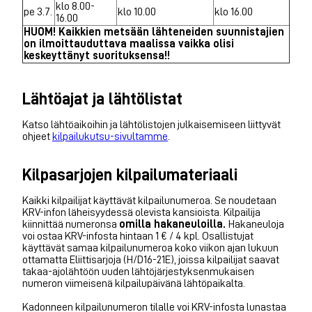
klo 8.00-
pe 3.7.
klo 10.00
klo 16.00
16.00
HUOM! Kaikkien metsään lähteneiden suunnistajien
on ilmoittauduttava maalissa vaikka olisi
keskeyttänyt suorituksensa!!
Lähtöajat ja lähtölistat
Katso lähtöaikoihin ja lähtölistojen julkaisemiseen liittyvät
ohjeet
kilpailukutsu-sivultamme
.
Kilpasarjojen kilpailumateriaali
Kaikki kilpailijat käyttävät kilpailunumeroa. Se noudetaan
KRV-infon läheisyydessä olevista kansioista. Kilpailija
kiinnittää numeronsa
omilla hakaneuloilla.
Hakaneuloja
voi ostaa KRV-infosta hintaan 1 € / 4 kpl. Osallistujat
käyttävät samaa kilpailunumeroa koko viikon ajan lukuun
ottamatta Eliittisarjoja (H/D16-21E), joissa kilpailijat saavat
takaa-ajolähtöön uuden lähtöjärjestyksenmukaisen
numeron viimeisenä kilpailupäivänä lähtöpaikalta.
Kadonneen kilpailunumeron tilalle voi KRV-infosta lunastaa