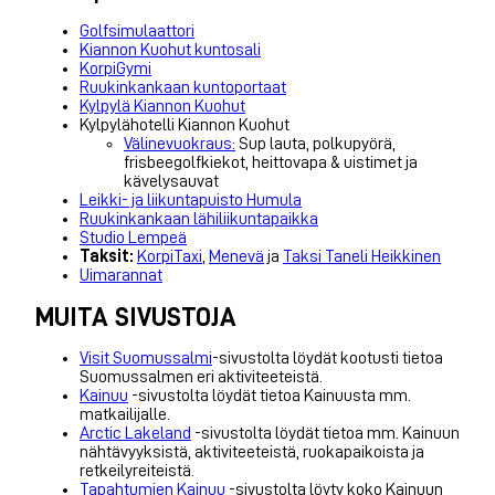
Golfsimulaattori
Kiannon Kuohut kuntosali
KorpiGymi
Ruukinkankaan kuntoportaat
Kylpylä Kiannon Kuohut
Kylpylähotelli Kiannon Kuohut
Välinevuokraus:
Sup lauta, polkupyörä,
frisbeegolfkiekot, heittovapa & uistimet ja
kävelysauvat
Leikki- ja liikuntapuisto Humula
Ruukinkankaan lähiliikuntapaikka
Studio Lempeä
Taksit:
KorpiTaxi
,
Menevä
ja
Taksi Taneli Heikkinen
Uimarannat
MUITA SIVUSTOJA
Visit Suomussalmi
-sivustolta löydät kootusti tietoa
Suomussalmen eri aktiviteeteistä.
Kainuu
-sivustolta löydät tietoa Kainuusta mm.
matkailijalle.
Arctic Lakeland
-sivustolta löydät tietoa mm. Kainuun
nähtävyyksistä, aktiviteeteistä, ruokapaikoista ja
retkeilyreiteistä.
Tapahtumien Kainuu
-sivustolta löyty koko Kainuun