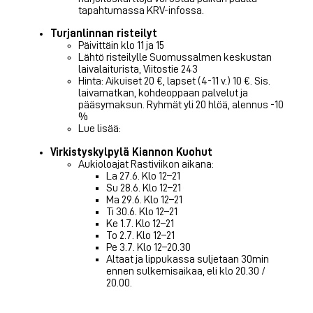
tapahtumassa KRV-infossa.
Turjanlinnan risteilyt
Päivittäin klo 11 ja 15
Lähtö risteilylle Suomussalmen keskustan
laivalaiturista, Viitostie 243
Hinta: Aikuiset 20 €, lapset (4-11 v.) 10 €. Sis.
laivamatkan, kohdeoppaan palvelut ja
pääsymaksun. Ryhmät yli 20 hlöä, alennus -10
%
Lue lisää:
Virkistyskylpylä Kiannon Kuohut
Aukioloajat Rastiviikon aikana:
La 27.6. Klo 12–21
Su 28.6. Klo 12–21
Ma 29.6. Klo 12–21
Ti 30.6. Klo 12–21
Ke 1.7. Klo 12–21
To 2.7. Klo 12–21
Pe 3.7. Klo 12–20.30
Altaat ja lippukassa suljetaan 30min
ennen sulkemisaikaa, eli klo 20.30 /
20.00.