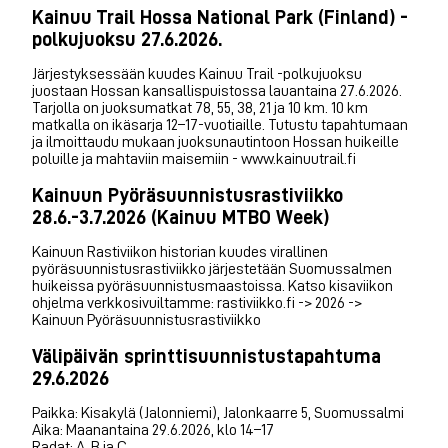
Kainuu Trail Hossa National Park (Finland) -
polkujuoksu 27.6.2026.
Järjestyksessään kuudes Kainuu Trail -polkujuoksu
juostaan Hossan kansallispuistossa lauantaina 27.6.2026.
Tarjolla on juoksumatkat 78, 55, 38, 21 ja 10 km. 10 km
matkalla on ikäsarja 12–17-vuotiaille. Tutustu tapahtumaan
ja ilmoittaudu mukaan juoksunautintoon Hossan huikeille
poluille ja mahtaviin maisemiin - www.kainuutrail.fi
Kainuun Pyöräsuunnistusrastiviikko
28.6.-3.7.2026 (Kainuu MTBO Week)
Kainuun Rastiviikon historian kuudes virallinen
pyöräsuunnistusrastiviikko järjestetään Suomussalmen
huikeissa pyöräsuunnistusmaastoissa. Katso kisaviikon
ohjelma verkkosivuiltamme: rastiviikko.fi -> 2026 ->
Kainuun Pyöräsuunnistusrastiviikko
Välipäivän sprinttisuunnistustapahtuma
29.6.2026
Paikka: Kisakylä (Jalonniemi), Jalonkaarre 5, Suomussalmi
Aika: Maanantaina 29.6.2026, klo 14–17
Radat: A, B ja C