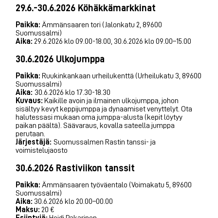
29.6.-30.6.2026 Köhäkkämarkkinat
Paikka:
Ämmänsaaren tori (Jalonkatu 2, 89600
Suomussalmi)
Aika:
29.6.2026 klo 09.00-18.00, 30.6.2026 klo 09.00–15.00
30.6.2026 Ulkojumppa
Paikka:
Ruukinkankaan urheilukenttä (Urheilukatu 3, 89600
Suomussalmi)
Aika:
30.6.2026 klo 17.30-18.30
Kuvaus:
Kaikille avoin ja ilmainen ulkojumppa, johon
sisältyy kevyt keppijumppa ja dynaamiset venyttelyt. Ota
halutessasi mukaan oma jumppa-alusta (kepit löytyy
paikan päältä). Säävaraus, kovalla sateella jumppa
perutaan.
Järjestäjä:
Suomussalmen Rastin tanssi- ja
voimistelujaosto
30.6.2026 Rastiviikon tanssit
Paikka:
Ämmänsaaren työväentalo (Voimakatu 5, 89600
Suomussalmi)
Aika:
30.6.2026 klo 20.00–00.00
Maksu:
20 €
Esiintyjä:
Heidi Pakarinen