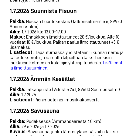
1.7.2026 Suunnista Fisuun
Paikka:
Hossan Luontokeskus (Jatkonsalmentie 6, 89920
Suomussalmi)
Aika:
1.7.2026 klo 13.00–17.00
Maksu:
Ennakkoon ilmoittautuneet 20 €/joukkua, Alle 18-
vuotiaat 10 €/joukkue. Paikan päällä ilmoittautuneet +5 €
lisämaksu.
Lisätiedot:
Tapahtumassa yhdistetään liikunnan riemu ja
kalastuksen ilo, ja samalla kilpaillaan kaksi henkisin
joukkuein kolmen eri kalalajin yhteispituudesta.
Lisätiedot
ja ilmoittautuminen
.
1.7.2026 Ämmän Kesäillat
Paikka:
Jätkänpuisto (Viitostie 241, 89600 Suomussalmi)
Aika:
1.7.2026
Lisätiedot:
Pienimuotoinen musiikkikonsertti
1.7.2026 Savusauna
Paikka:
Pudaksessa (Ämmänsaaresta 40 km)
Aika:
29.6.2026 ja 1.7.2026
Kuvaus:
Savusauna, jonka lämmityksessä voit olla itse