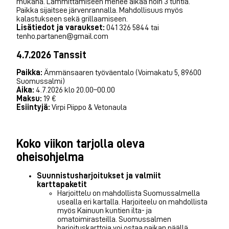
mukana. Lämmittämiseen menee aikaa noin 3 tuntia.
Paikka sijaitsee järvenrannalla. Mahdollisuus myös
kalastukseen sekä grillaamiseen.
Lisätiedot ja varaukset:
041 326 5844 tai
tenho.partanen@gmail.com
4.7.2026 Tanssit
Paikka:
Ämmänsaaren työväentalo (Voimakatu 5, 89600
Suomussalmi)
Aika:
4.7.2026 klo 20.00–00.00
Maksu:
19 €
Esiintyjä:
Virpi Piippo & Vetonaula
Koko viikon tarjolla oleva
oheisohjelma
Suunnistusharjoitukset ja valmiit
karttapaketit
Harjoittelu on mahdollista Suomussalmella
usealla eri kartalla. Harjoiteelu on mahdollista
myös Kainuun kuntien ilta- ja
omatoimirasteilla. Suomussalmen
harjoituskarttoja voi ostaa paikan päällä