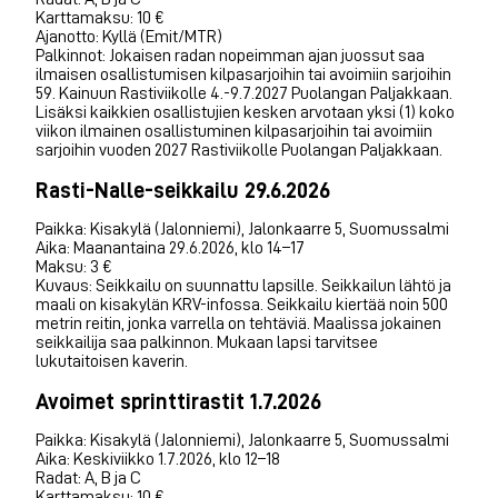
Karttamaksu: 10 €
Ajanotto: Kyllä (Emit/MTR)
Palkinnot: Jokaisen radan nopeimman ajan juossut saa
ilmaisen osallistumisen kilpasarjoihin tai avoimiin sarjoihin
59. Kainuun Rastiviikolle 4.-9.7.2027 Puolangan Paljakkaan.
Lisäksi kaikkien osallistujien kesken arvotaan yksi (1) koko
viikon ilmainen osallistuminen kilpasarjoihin tai avoimiin
sarjoihin vuoden 2027 Rastiviikolle Puolangan Paljakkaan.
Rasti-Nalle-seikkailu 29.6.2026
Paikka: Kisakylä (Jalonniemi), Jalonkaarre 5, Suomussalmi
Aika: Maanantaina 29.6.2026, klo 14–17
Maksu: 3 €
Kuvaus: Seikkailu on suunnattu lapsille. Seikkailun lähtö ja
maali on kisakylän KRV-infossa. Seikkailu kiertää noin 500
metrin reitin, jonka varrella on tehtäviä. Maalissa jokainen
seikkailija saa palkinnon. Mukaan lapsi tarvitsee
lukutaitoisen kaverin.
Avoimet sprinttirastit 1.7.2026
Paikka: Kisakylä (Jalonniemi), Jalonkaarre 5, Suomussalmi
Aika: Keskiviikko 1.7.2026, klo 12–18
Radat: A, B ja C
Karttamaksu: 10 €