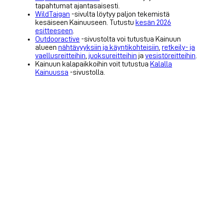
tapahtumat ajantasaisesti.
WildTaigan
-sivulta löytyy paljon tekemistä
kesäiseen Kainuuseen. Tutustu
kesän 2026
esitteeseen
.
Outdooractive
-sivustolta voi tutustua Kainuun
alueen
nähtävyyksiin ja käyntikohteisiin
,
retkeily- ja
vaellusreitteihin
,
juoksureitteihin
ja
vesistöreitteihin
.
Kainuun kalapaikkoihin voit tutustua
Kalalla
Kainuussa
-sivustolla.