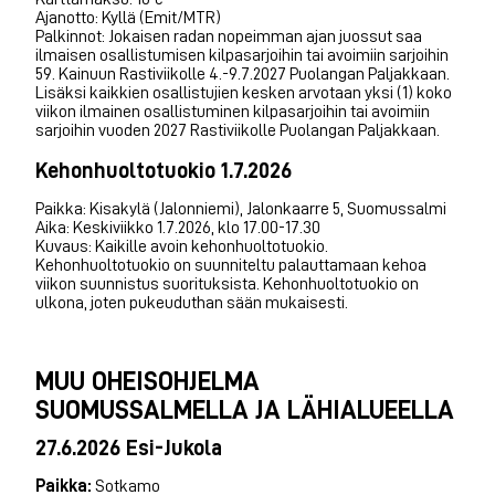
Ajanotto: Kyllä (Emit/MTR)
Palkinnot: Jokaisen radan nopeimman ajan juossut saa
ilmaisen osallistumisen kilpasarjoihin tai avoimiin sarjoihin
59. Kainuun Rastiviikolle 4.-9.7.2027 Puolangan Paljakkaan.
Lisäksi kaikkien osallistujien kesken arvotaan yksi (1) koko
viikon ilmainen osallistuminen kilpasarjoihin tai avoimiin
sarjoihin vuoden 2027 Rastiviikolle Puolangan Paljakkaan.
Kehonhuoltotuokio 1.7.2026
Paikka: Kisakylä (Jalonniemi), Jalonkaarre 5, Suomussalmi
Aika: Keskiviikko 1.7.2026, klo 17.00-17.30
Kuvaus: Kaikille avoin kehonhuoltotuokio.
Kehonhuoltotuokio on suunniteltu palauttamaan kehoa
viikon suunnistus suorituksista. Kehonhuoltotuokio on
ulkona, joten pukeuduthan sään mukaisesti.
MUU OHEISOHJELMA
SUOMUSSALMELLA JA LÄHIALUEELLA
27.6.2026 Esi-Jukola
Paikka:
Sotkamo