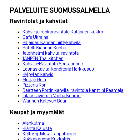
PALVELUITE SUOMUSSALMELLA
Ravintolat ja kahvilat
Kahvi- ja ruokaravintola Kultainen kukko
Cafe Ukraina
Hiljaisen Kansan niittykahvila
Hotelli Kiannon Kuohut
Jalonhelmi kahvila-ravintola
JANPEN Thai kitchen
Kahvila-Ravintola Seurahuone
Lounaskavila-konditoria Herkkusuu
Kylpylän kahvio
Meijjän Grilli
Pizzeria Roni
Raatteen Portin kahvila-ravintola kanttiini Päämaja
Tilausravintola Vanha Kurimo
Wanhan Kalevan Baari
Kaupat ja myymälät
Ajankulma
Kianta Kaluste
Kello-optiikka Lappalainen
Kukkakauppa Kukkalris