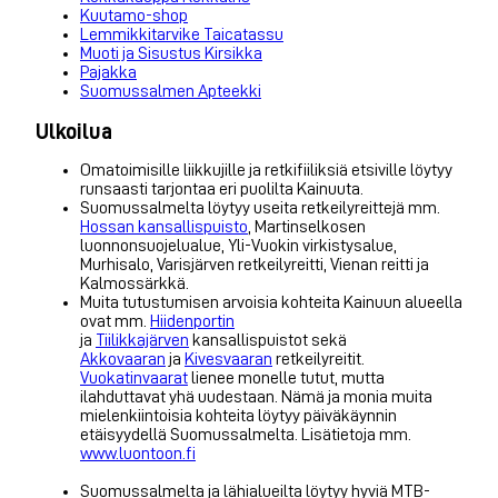
Kuutamo-shop
Lemmikkitarvike Taicatassu
Muoti ja Sisustus Kirsikka
Pajakka
Suomussalmen Apteekki
Ulkoilua
Omatoimisille liikkujille ja retkifiiliksiä etsiville löytyy
runsaasti tarjontaa eri puolilta Kainuuta.
Suomussalmelta löytyy useita retkeilyreittejä mm.
Hossan kansallispuisto
, Martinselkosen
luonnonsuojelualue, Yli-Vuokin virkistysalue,
Murhisalo, Varisjärven retkeilyreitti, Vienan reitti ja
Kalmossärkkä.
Muita tutustumisen arvoisia kohteita Kainuun alueella
ovat mm.
Hiidenportin
ja
Tiilikkajärven
kansallispuistot sekä
Akkovaaran
ja
Kivesvaaran
retkeilyreitit.
Vuokatinvaarat
lienee monelle tutut, mutta
ilahduttavat yhä uudestaan. Nämä ja monia muita
mielenkiintoisia kohteita löytyy päiväkäynnin
etäisyydellä Suomussalmelta. Lisätietoja mm.
www.luontoon.fi
Suomussalmelta ja lähialueilta löytyy hyviä MTB-