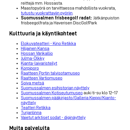
reittejä mm. Hossasta.
Maastopyörä on tarvittaessa mahdollista vuokrata,
tutustu vuokrattaviin pyöriin
.
Suomussalmen frisbeegolf radat:
Jätkänpuiston
frisbeegolfrata ja Haverisen DiscGolfPark
Kulttuuria ja käyntikohteet
Elokuvateatteri - Kino Retikka
Hiljainen Kansa
Hossan Värikallio
Julma-Ölkky
Kianta-laivaristeilyt
Korpiporo
Raatteen Portin talvisotamuseo
Raatteen Vartiomuseo
Soiva metsä
Suomussalmen esihistorian näyttely
Suomussalmen Kotiseutumuseo
auki ti-su klo 12–17
Suomussalmen pääkirjasto/Galleria Kieppi/Kianto-
näyttely
Teatteri Retikka
Turjanlinna
Vaietut arktiset sodat - diginäyttely
Muita palveluita