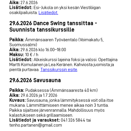
Aika:
27.6.2026
Lisätiedot:
Esi-Jukola on yksi kesän Viestiliigan
osakilpailuista.
Lisätiedot.
29.6.2026 Dance Swing tanssittaa -
Suunnista tanssikurssille
Paikka:
Ämmänsaaren Työväentalo (Voimakatu 5,
Suomussalmi)
Aika:
29.6.2026 klo 16.00–18.00
Maksu:
10 € / h
Lisätiedot:
Alkeiskurssi lajeina foksi ja valssi. Opettajina
Martti Komulainen ja Lea Keränen. Kahviosta juomista ja
pientä purtavaa.
Tanssikurssin esite
.
29.6.2026 Savusauna
Paikka:
Pudaksessa (Ämmänsaaresta 40 km)
Aika:
29.6.2026 ja 1.7.2026
Kuvaus:
Savusauna, jonka lämmityksessä voit olla itse
mukana. Lämmittämiseen menee aikaa noin 3 tuntia.
Paikka sijaitsee järvenrannalla. Mahdollisuus myös
kalastukseen sekä grillaamiseen.
Lisätiedot ja varaukset:
041 326 5844 tai
tenho.partanen@gmail.com