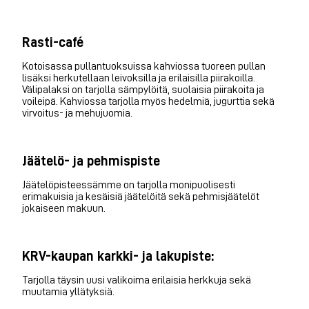
Rasti-café
Kotoisassa pullantuoksuissa kahviossa tuoreen pullan
lisäksi herkutellaan leivoksilla ja erilaisilla piirakoilla.
Välipalaksi on tarjolla sämpylöitä, suolaisia piirakoita ja
voileipä. Kahviossa tarjolla myös hedelmiä, jugurttia sekä
virvoitus- ja mehujuomia.
Jäätelö- ja pehmispiste
Jäätelöpisteessämme on tarjolla monipuolisesti
erimakuisia ja kesäisiä jäätelöitä sekä pehmisjäätelöt
jokaiseen makuun.
KRV-kaupan karkki- ja lakupiste:
Tarjolla täysin uusi valikoima erilaisia herkkuja sekä
muutamia yllätyksiä.