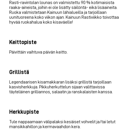
Rasti-ravintolan lounas on valmistettu 90 % kotimaisista
raaka-aineista, joihin ei ole lisätty säilöntä- eikä lisäaineita.
Ruoka valmistetaan Kainuun lähialueilla ja tarjoillaan
uunituoreena koko viikon ajan. Kainuun Rastiviikko toivottaa
hyvää ruokahalua koko kisaväelle!
Keittopiste
Päivittäin vaihtuva päivän keitto.
Grillistä
Legendaarisen kisamakkaran lisäksi grillistä tarjoillaan
kasvisherkkuja. Pikkuherkuttelun sijaan valittavissa
täyteläinen grilliannos, salaatin ja ranskalaisten kanssa.
Herkkupiste
Tule nappaamaan välipalaksi kesäiset vohvelit ja/tai letut
mansikkahillon ja kermavaahdon kera.