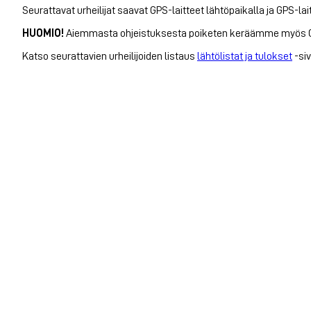
Seurattavat urheilijat saavat GPS-laitteet lähtöpaikalla ja GPS-lai
HUOMIO!
Aiemmasta ohjeistuksesta poiketen keräämme myös GPS-l
Katso seurattavien urheilijoiden listaus
lähtölistat ja tulokset
-siv