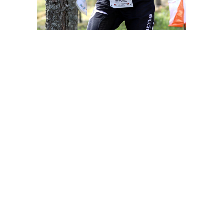
Jaa tämä sivu sosiaalisessa mediassa
Facebook
LinkedIn
WhatsApp