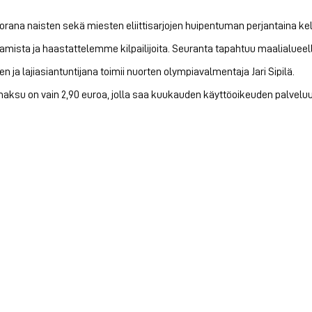
ana naisten sekä miesten eliittisarjojen huipentuman perjantaina kello
amista ja haastattelemme kilpailijoita. Seuranta tapahtuu maalialuee
 ja lajiasiantuntijana toimii nuorten olympiavalmentaja Jari Sipilä.
maksu on vain 2,90 euroa, jolla saa kuukauden käyttöoikeuden palveluu