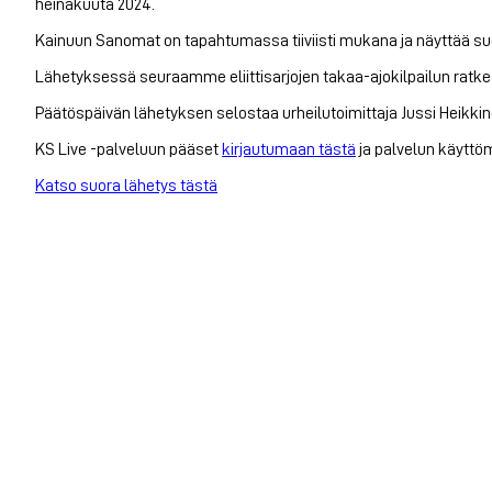
heinäkuuta 2024.
Kainuun Sanomat on tapahtumassa tiiviisti mukana ja näyttää suor
Lähetyksessä seuraamme eliittisarjojen takaa-ajokilpailun ratke
Päätöspäivän lähetyksen selostaa urheilutoimittaja Jussi Heikkinen
KS Live -palveluun pääset
kirjautumaan tästä
ja palvelun käyttö
Katso suora lähetys tästä