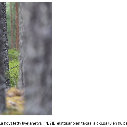
 höystetty livelähetys H/D21E-eliittisarjojen takaa-ajokilpailujen hu