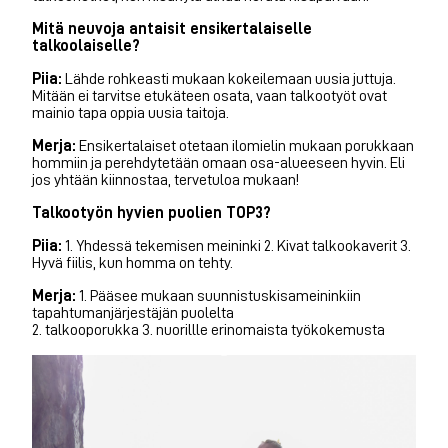
Mitä neuvoja antaisit ensikertalaiselle
talkoolaiselle?
Piia:
Lähde rohkeasti mukaan kokeilemaan uusia juttuja.
Mitään ei tarvitse etukäteen osata, vaan talkootyöt ovat
mainio tapa oppia uusia taitoja.
Merja:
Ensikertalaiset otetaan ilomielin mukaan porukkaan
hommiin ja perehdytetään omaan osa-alueeseen hyvin. Eli
jos yhtään kiinnostaa, tervetuloa mukaan!
Talkootyön hyvien puolien TOP3?
Piia:
1. Yhdessä tekemisen meininki 2. Kivat talkookaverit 3.
Hyvä fiilis, kun homma on tehty.
Merja:
1. Pääsee mukaan suunnistuskisameininkiin
tapahtumanjärjestäjän puolelta
2. talkooporukka 3. nuorillle erinomaista työkokemusta