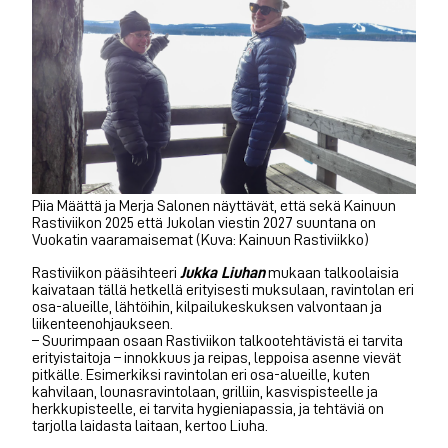
Piia Määttä ja Merja Salonen näyttävät, että sekä Kainuun
Rastiviikon 2025 että Jukolan viestin 2027 suuntana on
Vuokatin vaaramaisemat (Kuva: Kainuun Rastiviikko)
Rastiviikon pääsihteeri
Jukka Liuhan
mukaan talkoolaisia
kaivataan tällä hetkellä erityisesti muksulaan, ravintolan eri
osa-alueille, lähtöihin, kilpailukeskuksen valvontaan ja
liikenteenohjaukseen.
– Suurimpaan osaan Rastiviikon talkootehtävistä ei tarvita
erityistaitoja – innokkuus ja reipas, leppoisa asenne vievät
pitkälle. Esimerkiksi ravintolan eri osa-alueille, kuten
kahvilaan, lounasravintolaan, grilliin, kasvispisteelle ja
herkkupisteelle, ei tarvita hygieniapassia, ja tehtäviä on
tarjolla laidasta laitaan, kertoo Liuha.