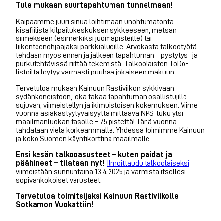
Tule mukaan suurtapahtuman tunnelmaan!
Kaipaamme juuri sinua loihtimaan unohtumatonta
kisafiilistä kilpailukeskuksen sykkeeseen, metsän
siimekseen (esimerkiksi juomapisteille) tai
liikenteenohjaajaksi parkkialueille. Arvokasta talkootyötä
tehdään myös ennen ja jälkeen tapahtuman – pystytys- ja
purkutehtävissä riittää tekemistä. Talkoolaisten ToDo-
listoilta löytyy varmasti puuhaa jokaiseen makuun.
Tervetuloa mukaan Kainuun Rastiviikon sykkivään
sydänkoneistoon, joka takaa tapahtuman osallistujille
sujuvan, viimeistellyn ja ikimuistoisen kokemuksen. Viime
vuonna asiakastyytyväisyyttä mittaava NPS-luku ylsi
maailmanluokan tasolle – 75 pistettä! Tänä vuonna
tähdätään vielä korkeammalle. Yhdessä toimimme Kainuun
ja koko Suomen käyntikorttina maailmalle.
Ensi kesän talkooasusteet – kuten paidat ja
päähineet – tilataan nyt!
Ilmoittaudu talkoolaiseksi
viimeistään sunnuntaina 13.4.2025 ja varmista itsellesi
sopivankokoiset varusteet.
Tervetuloa toimitsijaksi Kainuun Rastiviikolle
Sotkamon Vuokattiin!