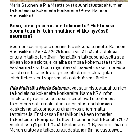
Merja Salonen ja Piia Määttä ovat suunnistustapahtumien
talkoolaisina kokeneita konkareita (Kuva: Kainuun
Rastiviikko)
Kesä, loma ja ei mitään tekemistä? Mahtuisiko
suunnitelmiisi toiminnallinen viikko hyvässä
seurassa?
Suomen suurimpana suunnistusviikkona tunnettu Kainuun
Rastiviikko 29.6.- 4.7.2025 kaipaa vielä lisävahvistuksia
erilaisiin talkootehtäviin. Pienelläkin talkoopanoksella saa
aikaan isoja asioita, eikä aikaisempaa kokemusta tarvita.
Vastaamalla kutsuun myöntävästi pääset osaksi monesta
ikäryhmästä koostuvaa yhteisöllistä porukkaa, joka
johdattelee sinut sopivien talkootehtävien äärelle.
Piia Määttä
ja
Merja Salonen
ovat suunnistustapahtumien
talkoolaisina kokeneita konkareita. Nämä KRV-infon
innokkaat ja aurinkoiset supernaiset ovat sitoutuneet
toimimaan sotkamolaisten suunnistustapahtumien
keskeisinä talkoomoottoreina myös pitemmällä
tähtäimellä. Ensi kesän Rastiviikon jälkeen tomerien
talkoolaisten kompassit ottavat suunnan kohti kesällä 2027
Vuokatissa järjestettävää Jukolan viestiä. Kysyimme Piian ja
Merjan ajatuksia talkoolaisuudesta, ja näin he vastasivat: