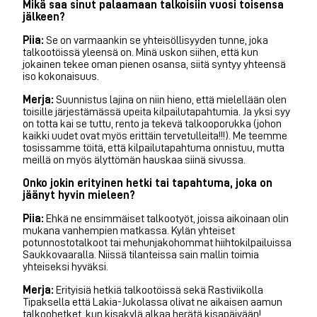
Mikä saa sinut palaamaan talkoisiin vuosi toisensa
jälkeen?
Piia:
Se on varmaankin se yhteisöllisyyden tunne, joka
talkootöissä yleensä on. Minä uskon siihen, että kun
jokainen tekee oman pienen osansa, siitä syntyy yhteensä
iso kokonaisuus.
Merja:
Suunnistus lajina on niin hieno, että mielellään olen
toisille järjestämässä upeita kilpailutapahtumia. Ja yksi syy
on totta kai se tuttu, rento ja tekevä talkooporukka (johon
kaikki uudet ovat myös erittäin tervetulleita!!!). Me teemme
tosissamme töitä, että kilpailutapahtuma onnistuu, mutta
meillä on myös älyttömän hauskaa siinä sivussa.
Onko jokin erityinen hetki tai tapahtuma, joka on
jäänyt hyvin mieleen?
Piia:
Ehkä ne ensimmäiset talkootyöt, joissa aikoinaan olin
mukana vanhempien matkassa. Kylän yhteiset
potunnostotalkoot tai mehunjakohommat hiihtokilpailuissa
Saukkovaaralla. Niissä tilanteissa sain mallin toimia
yhteiseksi hyväksi.
Merja:
Erityisiä hetkiä talkootöissä sekä Rastiviikolla
Tipaksella että Lakia-Jukolassa olivat ne aikaisen aamun
talkoohetket, kun kisakylä alkaa herätä kisapäivään!