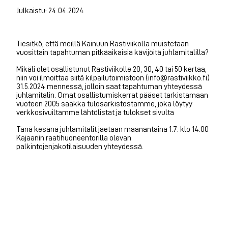
Julkaistu: 24.04.2024
Tiesitkö, että meillä Kainuun Rastiviikolla muistetaan
vuosittain tapahtuman pitkäaikaisia kävijöitä juhlamitalilla?
Mikäli olet osallistunut Rastiviikolle 20, 30, 40 tai 50 kertaa,
niin voi ilmoittaa siitä kilpailutoimistoon (info@rastiviikko.fi)
31.5.2024 mennessä, jolloin saat tapahtuman yhteydessä
juhlamitalin. Omat osallistumiskerrat pääset tarkistamaan
vuoteen 2005 saakka tulosarkistostamme, joka löytyy
verkkosivuiltamme lähtölistat ja tulokset sivulta
Tänä kesänä juhlamitalit jaetaan maanantaina 1.7. klo 14.00
Kajaanin raatihuoneentorilla olevan
palkintojenjakotilaisuuden yhteydessä.