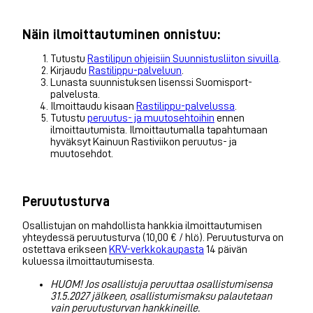
Näin ilmoittautuminen onnistuu:
Tutustu
Rastilipun ohjeisiin Suunnistusliiton sivuilla
.
Kirjaudu
Rastilippu-palveluun
.
Lunasta suunnistuksen lisenssi Suomisport-
palvelusta.
Ilmoittaudu kisaan
Rastilippu-palvelussa
.
Tutustu
peruutus- ja muutosehtoihin
ennen
ilmoittautumista. Ilmoittautumalla tapahtumaan
hyväksyt Kainuun Rastiviikon peruutus- ja
muutosehdot.
Peruutusturva
Osallistujan on mahdollista hankkia ilmoittautumisen
yhteydessä peruutusturva (10,00 € / hlö). Peruutusturva on
ostettava erikseen
KRV-verkkokaupasta
14 päivän
kuluessa ilmoittautumisesta.
HUOM! Jos osallistuja peruuttaa osallistumisensa
31.5.2027 jälkeen, osallistumismaksu palautetaan
vain peruutusturvan hankkineille.