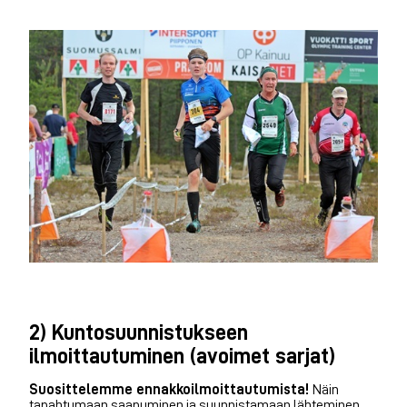
2) Kuntosuunnistukseen
ilmoittautuminen (avoimet sarjat)
Suosittelemme ennakkoilmoittautumista!
Näin
tapahtumaan saapuminen ja suunnistamaan lähteminen