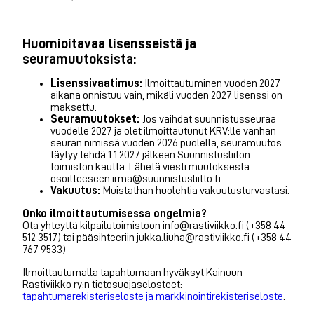
Huomioitavaa lisensseistä ja
seuramuutoksista:
Lisenssivaatimus:
Ilmoittautuminen vuoden 2027
aikana onnistuu vain, mikäli vuoden 2027 lisenssi on
maksettu.
Seuramuutokset:
Jos vaihdat suunnistusseuraa
vuodelle 2027 ja olet ilmoittautunut KRV:lle vanhan
seuran nimissä vuoden 2026 puolella, seuramuutos
täytyy tehdä 1.1.2027 jälkeen Suunnistusliiton
toimiston kautta. Lähetä viesti muutoksesta
osoitteeseen irma@suunnistusliitto.fi.
Vakuutus:
Muistathan huolehtia vakuutusturvastasi.
Onko ilmoittautumisessa ongelmia?
Ota yhteyttä kilpailutoimistoon info@rastiviikko.fi (+358 44
512 3517) tai pääsihteeriin jukka.liuha@rastiviikko.fi (+358 44
767 9533)
Ilmoittautumalla tapahtumaan hyväksyt Kainuun
Rastiviikko ry:n tietosuojaselosteet:
tapahtumarekisteriseloste ja markkinointirekisteriseloste
.