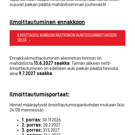
sujuvat paikan päällä mahdollisimman jouhevasti!
Ilmoittautuminen ennakkoon
ILMOITTAUDU KAINUUN RASTIVIIKON KUNTOSUUNNISTUKSEEN
TÄSTÄ
Ennakkoilmoittautuminen alennetuin hinnoin on
mahdollista
13.6.2027 saakka
. Tämän jälkeen netti-
ilmoittautuminen on edelleen auki paikan päällä hinnoila
aina
9.7.2027 saakka
.
Ilmoittautumisportaat:
Hinnat määräytyvät ilmoittautumisajankohdan mukaan (klo
24.00 mennessä):
1. porras:
30.11.2026
2. porras:
28.2.2027
3. porras:
31.5.2027