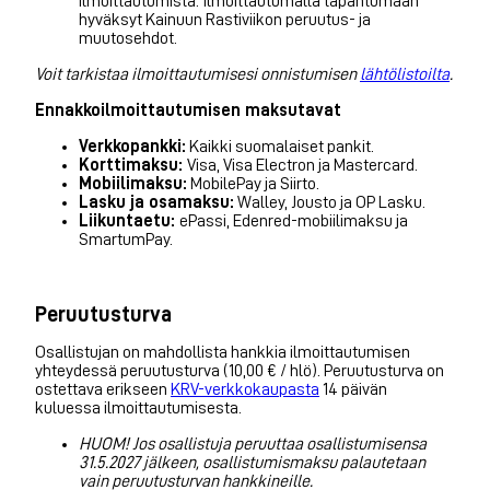
ilmoittautumista. Ilmoittautumalla tapahtumaan
hyväksyt Kainuun Rastiviikon peruutus- ja
muutosehdot.
Voit tarkistaa ilmoittautumisesi onnistumisen
lähtölistoilta
.
Ennakkoilmoittautumisen maksutavat
Verkkopankki:
Kaikki suomalaiset pankit.
Korttimaksu:
Visa, Visa Electron ja Mastercard.
Mobiilimaksu:
MobilePay ja Siirto.
Lasku ja osamaksu:
Walley, Jousto ja OP Lasku.
Liikuntaetu:
ePassi, Edenred-mobiilimaksu ja
SmartumPay.
Peruutusturva
Osallistujan on mahdollista hankkia ilmoittautumisen
yhteydessä peruutusturva (10,00 € / hlö). Peruutusturva on
ostettava erikseen
KRV-verkkokaupasta
14 päivän
kuluessa ilmoittautumisesta.
HUOM! Jos osallistuja peruuttaa osallistumisensa
31.5.2027 jälkeen, osallistumismaksu palautetaan
vain peruutusturvan hankkineille.