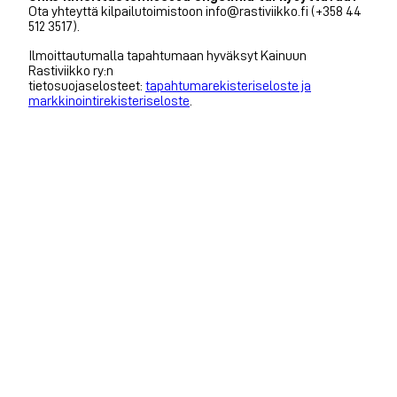
Ota yhteyttä kilpailutoimistoon info@rastiviikko.fi (+358 44
512 3517).
Ilmoittautumalla tapahtumaan hyväksyt Kainuun
Rastiviikko ry:n
tietosuojaselosteet:
tapahtumarekisteriseloste ja
markkinointirekisteriseloste
.