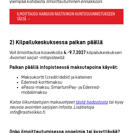
ylempää kohdasta
Ilmoittautuminen ennakkoon
.
ILMOITTAUDU KAINUUN RASTIVIIKON KUNTOSUUNNISTUKSEEN
TÄSTÄ
2) Kilpailukeskuksessa paikan päällä
Voit ilmoittautua kisaviikolla
4.-9.7.2027
kilpailukeskuksen
Avoimet sarjat -infopisteellä
.
Paikan päällä infopisteessä maksutapoina käyvät:
Maksukortti (credit/debit) ja käteinen
Edenred-korttimaksu
ePassi-maksu, SmartumPay- ja Edenred-
mobiilimaksu
Katso liikuntaetujen maksuohjeet
tästä tiedostosta
tai kysy
neuvoa avointen sarjojen infosta. Lisätietoja
info@rastiviikko.fi.
Onko ilmoittautumisessa ongelmia tai kysyttävää?