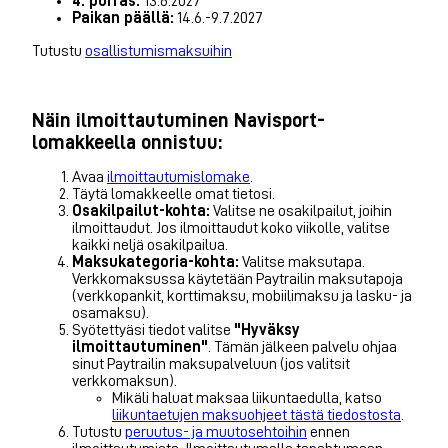
4. porras:
13.6.2027
Paikan päällä:
14.6.-9.7.2027
Tutustu
osallistumismaksuihin
Näin ilmoittautuminen Navisport-
lomakkeella onnistuu:
Avaa
ilmoittautumislomake
.
Täytä lomakkeelle omat tietosi.
Osakilpailut-kohta:
Valitse ne osakilpailut, joihin
ilmoittaudut. Jos ilmoittaudut koko viikolle, valitse
kaikki neljä osakilpailua.
Maksukategoria-kohta:
Valitse maksutapa.
Verkkomaksussa käytetään Paytrailin maksutapoja
(verkkopankit, korttimaksu, mobiilimaksu ja lasku- ja
osamaksu).
Syötettyäsi tiedot valitse
"Hyväksy
ilmoittautuminen"
. Tämän jälkeen palvelu ohjaa
sinut Paytrailin maksupalveluun (jos valitsit
verkkomaksun).
Mikäli haluat maksaa liikuntaedulla, katso
liikuntaetujen maksuohjeet tästä tiedostosta
.
Tutustu
peruutus- ja muutosehtoihin
ennen