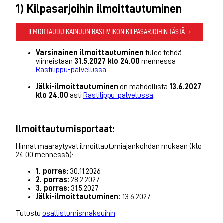
1) Kilpasarjoihin ilmoittautuminen
ILMOITTAUDU KAINUUN RASTIVIIKON KILPASARJOIHIN TÄSTÄ
Varsinainen ilmoittautuminen
tulee tehdä
viimeistään
31.5.2027 klo 24.00
mennessä
Rastilippu-palvelussa
.
Jälki-ilmoittautuminen
on mahdollista
13.6.2027
klo 24.00
asti
Rastilippu-palvelussa
.
Ilmoittautumisportaat:
Hinnat määräytyvät ilmoittautumiajankohdan mukaan (klo
24.00 mennessä):
1. porras:
30.11.2026
2. porras:
28.2.2027
3. porras:
31.5.2027
Jälki-ilmoittautuminen:
13.6.2027
Tutustu
osallistumismaksuihin