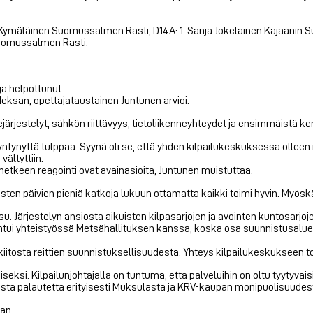
a Kymäläinen Suomussalmen Rasti, D14A: 1. Sanja Jokelainen Kajaanin Su
Suomussalmen Rasti.
 ja helpottunut.
deksan, opettajataustainen Juntunen arvioi.
ärjestelyt, sähkön riittävyys, tietoliikenneyhteydet ja ensimmäistä ker
ntynyttä tulppaa. Syynä oli se, että yhden kilpailukeskuksessa olleen
ältyttiin.
 hetkeen reagointi ovat avainasioita, Juntunen muistuttaa.
sten päivien pieniä katkoja lukuun ottamatta kaikki toimi hyvin. Myösk
isu. Järjestelyn ansiosta aikuisten kilpasarjojen ja avointen kuntosarjo
pahtui yhteistyössä Metsähallituksen kanssa, koska osa suunnistusalue
tosta reittien suunnistuksellisuudesta. Yhteys kilpailukeskukseen toim
ksi. Kilpailunjohtajalla on tuntuma, että palveluihin on oltu tyytyväis
teistä palautetta erityisesti Muksulasta ja KRV-kaupan monipuolisuude
ään.