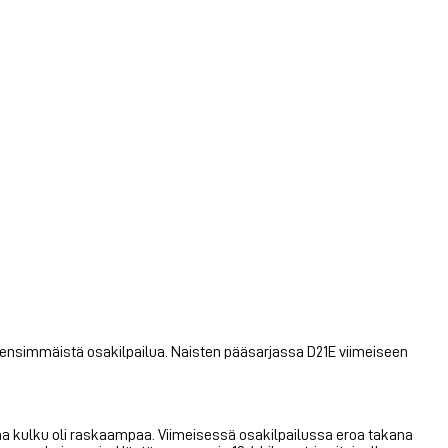
e ensimmäistä osakilpailua. Naisten pääsarjassa D21E viimeiseen
na kulku oli raskaampaa. Viimeisessä osakilpailussa eroa takana