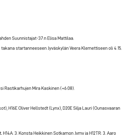
Lahden Suunnistajat-37:n Elisa Mattilaa.
o takana startanneeseen Jyväskylän Veera Klemettiseen oli 4:15.
si Rastikarhujen Mira Kaskinen (+6:08).
ot), H16E Oliver Hellstedt (Lynx), D20E Silja Lauri (Ounasvaaran
, H14A: 3. Konsta Heikkinen Sotkamon Jymy ja H12TR: 3. Aaro