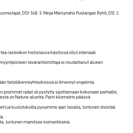
unnistajat, D13-14B: 3. Minja Märsynaho Puolangan Ryhti, D12: 2.
taa rastiviikon historiassa käytössä ollut etämaali.
 myyntipisteen tavarantoimittaja ei noudattanut alueen
ään tietoliikenneyhteyksissä ei ilmennyt ongelmia.
jen pisimmät radat oli pystytty sijoittamaan kokonaan parhaille,
esta on Natura-aluetta. Parin kilometrin päässä
i ja kuulutuksilla pysyimme ajan tasalla, Juntunen tiivistää.
iä.
sta, Juntunen mainitsee esimerkkeinä.