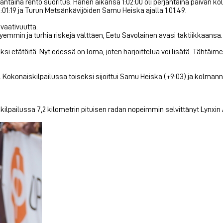
i perjantaina rento suoritus. Hänen aikansa 1:02:00 oli perjantaina päivä
1:01:19 ja Turun Metsänkävijöiden Samu Heiska ajalla 1:01:49.
 vaativuutta.
yemmin ja turhia riskejä välttäen, Eetu Savolainen avasi taktiikkaansa.
ksi etätöitä. Nyt edessä on loma, joten harjoittelua voi lisätä. Tähtä
 Kokonaiskilpailussa toiseksi sijoittui Samu Heiska (+9:03) ja kolmanne
kilpailussa 7,2 kilometrin pituisen radan nopeimmin selvittänyt Lynxin