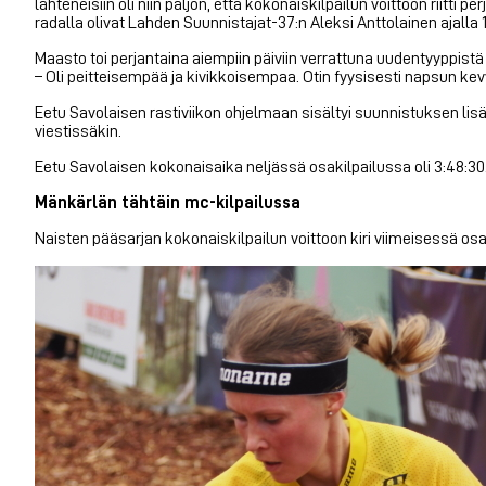
lähteneisiin oli niin paljon, että kokonaiskilpailun voittoon riitt
radalla olivat Lahden Suunnistajat-37:n Aleksi Anttolainen ajalla 
Maasto toi perjantaina aiempiin päiviin verrattuna uudentyyppistä
– Oli peitteisempää ja kivikkoisempaa. Otin fyysisesti napsun kev
Eetu Savolaisen rastiviikon ohjelmaan sisältyi suunnistuksen lisä
viestissäkin.
Eetu Savolaisen kokonaisaika neljässä osakilpailussa oli 3:48:30.
Mänkärlän tähtäin mc-kilpailussa
Naisten pääsarjan kokonaiskilpailun voittoon kiri viimeisessä osa