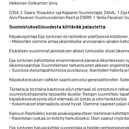
Heikkinen Sotkamon Jymy.
D35A: 2. Saara Ylisaukko-oja Kajaanin Suunnistajat, D65AL: 1. Eij
Anni Pasanen Suomussalmen Rasti ja D10RR: 1. Venla Pasanen 
Suunnistuksellisuudesta kiittävää palautetta
Kilpailunjohtaja Eija Juntunen oli rastiviikon päättyessä kiitollinen
– Mielestäni voimme antaa järjestelyille arvosanaksi ainakin kah
Etukäteen suurimmat jännityksen aiheet Juntuselle olivat liikennej
Eija Juntunen pahoittelee ensimmäisenä päivänä liikenteeseen sy
liikennesääntöjä. Suunnitelmien tarkennusten jälkeen ongelmilta v
– Suurissa yleisötapahtumissa joustavuus, tilanteiden hallinta ja
Kilpailukeskuksen sähkön saanti perustui generaattoreihin. Satei
Tiistaina ja torstaina käytössä ollut etämaali oli onnistunut ratka
suunnistushaasteita tarjoaville alueille. Ratojen suunnittelu ta
kilpailukeskuksesta ollut etämaali oli työläs ja sitoi henkilöstöä.
– Kokemukset etämaalista olivat hyvät. Olemme saaneet paljon kii
Kainuun Rastiviikko kerää asiakaspalautteen toiminnan kehittämise
– Ravintolan ruokaa on kiitetty herkulliseksi. Olen saanut myön
Eija Juntunen haluaa kiittää suunnistajia ja heidän perheenjäseni