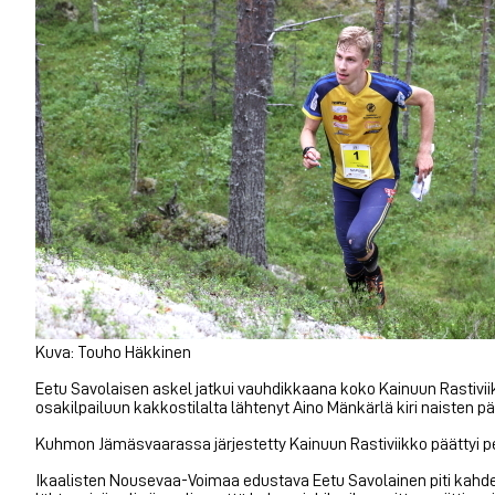
Kuva: Touho Häkkinen
Eetu Savolaisen askel jatkui vauhdikkaana koko Kainuun Rastivii
osakilpailuun kakkostilalta lähtenyt Aino Mänkärlä kiri naisten pä
Kuhmon Jämäsvaarassa järjestetty Kainuun Rastiviikko päättyi pe
Ikaalisten Nousevaa-Voimaa edustava Eetu Savolainen piti kahde