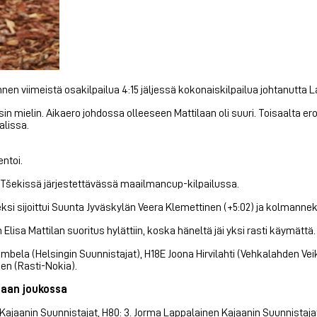
nnen viimeistä osakilpailua 4:15 jäljessä kokonaiskilpailua johtanutta 
n mielin. Aikaero johdossa olleeseen Mattilaan oli suuri. Toisaalta er
alissa.
entoi.
 Tšekissä järjestettävässä maailmancup-kilpailussa.
ksi sijoittui Suunta Jyväskylän Veera Klemettinen (+5:02) ja kolmannek
isa Mattilan suoritus hylättiin, koska häneltä jäi yksi rasti käymättä.
embela (Helsingin Suunnistajat), H18E Joona Hirvilahti (Vehkalahden Veik
nen (Rasti-Nokia).
haan joukossa
ajaanin Suunnistajat, H80: 3. Jorma Lappalainen Kajaanin Suunnistajat