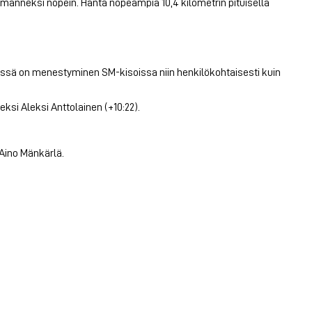
n kolmanneksi nopein. Häntä nopeampia 10,4 kilometrin pituisella
imessä on menestyminen SM-kisoissa niin henkilökohtaisesti kuin
ksi Aleksi Anttolainen (+10:22).
 Aino Mänkärlä.