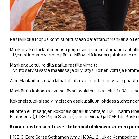
Rastiviikolla loppua kohti suoritustaan parantanut Mänkärlä oli e
Mänkärlä kertoi lähteneensä perjantaina suunnistamaan rauhallisi
– Pyrin ottamaan varman päälle, Mänkärlä kuvasi ajatuksiaan ma
Mänkärlälle tuli reitillä parilla rastilla virheitä.
– Voitto selvisi vasta maalissa ja oli yllätys, iloinen voittaja komm
Aino Mänkärlän kesän kilpailut jatkuvat muutaman viikon päästä
Mänkärlän kokonaisaika neljässä osakilpailussa oli 3:17:34. Toise
Kokonaistuloksissa viimeiseen osakilpailuun johdossa lähteneen El
Nuorten eliittisarjojen kokonaiskilpailun voittajat: H20E Karim Mb
Hiihtoseura), D18E Peppi Sikkilä (Lapuan Virkiä) ja D16E Iida Koski
Kainuulaisten sijoitukset kokonaistuloksissa kolmen par
H18E: 3. Eero Sorsa Sotkamon Jymy, H60AL: 2. Jukka Kemppainen K