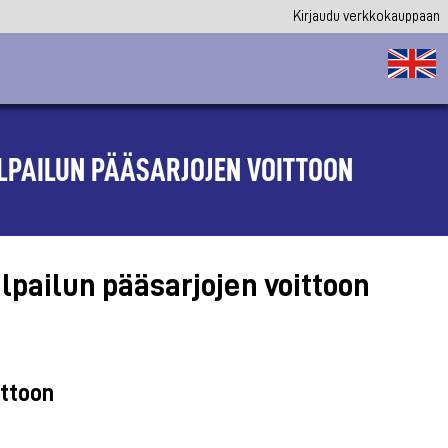
Kirjaudu verkkokauppaan
LPAILUN PÄÄSARJOJEN VOITTOON
lpailun pääsarjojen voittoon
ittoon