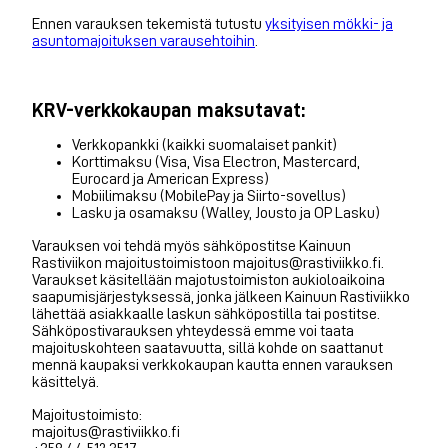
Ennen varauksen tekemistä tutustu
yksityisen mökki- ja
asuntomajoituksen varausehtoihin
.
KRV-verkkokaupan maksutavat:
Verkkopankki (kaikki suomalaiset pankit)
Korttimaksu (Visa, Visa Electron, Mastercard,
Eurocard ja American Express)
Mobiilimaksu (MobilePay ja Siirto-sovellus)
Lasku ja osamaksu (Walley, Jousto ja OP Lasku)
Varauksen voi tehdä myös sähköpostitse Kainuun
Rastiviikon majoitustoimistoon majoitus@rastiviikko.fi.
Varaukset käsitellään majotustoimiston aukioloaikoina
saapumisjärjestyksessä, jonka jälkeen Kainuun Rastiviikko
lähettää asiakkaalle laskun sähköpostilla tai postitse.
Sähköpostivarauksen yhteydessä emme voi taata
majoituskohteen saatavuutta, sillä kohde on saattanut
mennä kaupaksi verkkokaupan kautta ennen varauksen
käsittelyä.
Majoitustoimisto:
majoitus@rastiviikko.fi