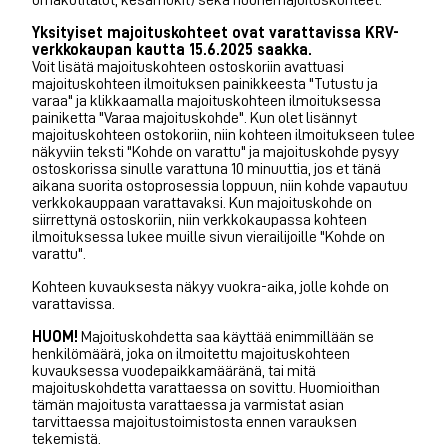
Yksityiset majoituskohteet ovat varattavissa KRV-
verkkokaupan kautta 15.6.2025 saakka.
Voit lisätä majoituskohteen ostoskoriin avattuasi
majoituskohteen ilmoituksen painikkeesta "Tutustu ja
varaa" ja klikkaamalla majoituskohteen ilmoituksessa
painiketta "Varaa majoituskohde". Kun olet lisännyt
majoituskohteen ostokoriin, niin kohteen ilmoitukseen tulee
näkyviin teksti "Kohde on varattu" ja majoituskohde pysyy
ostoskorissa sinulle varattuna 10 minuuttia, jos et tänä
aikana suorita ostoprosessia loppuun, niin kohde vapautuu
verkkokauppaan varattavaksi. Kun majoituskohde on
siirrettynä ostoskoriin, niin verkkokaupassa kohteen
ilmoituksessa lukee muille sivun vierailijoille "Kohde on
varattu".
Kohteen kuvauksesta näkyy vuokra-aika, jolle kohde on
varattavissa.
HUOM!
Majoituskohdetta saa käyttää enimmillään se
henkilömäärä, joka on ilmoitettu majoituskohteen
kuvauksessa vuodepaikkamääränä, tai mitä
majoituskohdetta varattaessa on sovittu. Huomioithan
tämän majoitusta varattaessa ja varmistat asian
tarvittaessa majoitustoimistosta ennen varauksen
tekemistä.