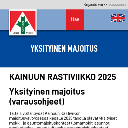
Kirjaudu verkkokauppaan
Hae
YKSITYINEN MAJOITUS
KAINUUN RASTIVIIKKO 2025
Yksityinen majoitus
(varausohjeet)
Tältä sivulta löydät Kainuun Rastiviikon
majoitusvälityksessä kesälle 2025 tarjolla olevat yksityiset
mökki- ja asuntomajoituskohteet (lomamökit, asunnot,
omakotitalot, kesämökit) sekä huonemajoituskohteet.