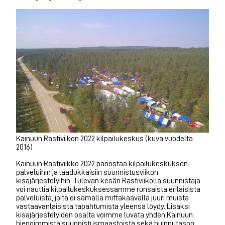
Kainuun Rastiviikon 2022 kilpailukeskus (kuva vuodelta
2016)
Kainuun Rastiviikko 2022 panostaa kilpailukeskuksen
palveluihin ja laadukkaisiin suunnistusviikon
kisajärjestelyihin. Tulevan kesän Rastiviikolla suunnistaja
voi nauttia kilpailukeskuksessamme runsaista erilaisista
palveluista, joita ei samalla mittakaavalla juuri muista
vastaavanlaisista tapahtumista yleensä löydy. Lisäksi
kisajärjestelyiden osalta voimme luvata yhden Kainuun
hienoimmista suunnistusmaastoista sekä huipputason