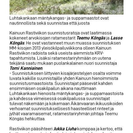
Luhtakankaan mäntykangas- ja suppamaastot ovat
nautinnollista sekä suunnistaa että juosta
Kainuun Rastiviikon suunnistusratoja ovat laatimassa
kokeneet arvokisojen ratamestarit
Teemu Köngäs
ja
Lasse
Köngäs
. He ovat vastanneet muun muassa suunnistuksen
MM-kisojen 2013 yleisökilpailuviikkona olleen Kainuun
Rastiviikon radoista sekä useista aiemmista KRV-
tapahtumista. Lisäksi ratamestariryhmään on uutena
tekijänä saatu mukaan puolankalainen nuori suunnistaja
Tomi Kanniainen
.
- Suunnistukseen liittyvien kisajärjestelyjen osalta voimme
luvata kaikille suunnistajille yhden Kainuun hienoimmista
suunnistusmaastoista. Suunnistajat pääsevät kahden
ensimmäisen osakilpailun aikana nauttimaan
Luhtakankaan hienoista mäntykangas- ja suppamaastoista
ja kahdessa viimeisessä osakilpailussa suunnistajat
tulevat näkemään ja kokemaan Äikänvaaran ikikuusikoiden
verhoamat suunnistuksellisesti haasteelliset rinteet ja
jylhät vaaramaisemat, ratamestariryhmän johtaja Teemu
Köngäs hehkuttaa.
Rastiviikon pääsihteeri
Jukka Liuha
komppaa ja kertoo, että