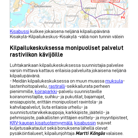
Kisabussi
kulkee jokaisena neljänä kilpailupäivänä
Kisakylä-Kilpailukeskus-Kisakylä -väliä noin tunnin välein
Kilpailukeskuksessa monipuoliset palvelut
rastiviikon kävijöille
Luhtakankaan kilpailukeskuksessa suunnistajia palvelee
varsin mittava kattaus erilaisia palveluita jokaisena neljänä
kilpailupäivänä.
- Meidän kilpailukeskuksessa on muun muassa
muksula
-
lastenhoitopalvelu,
rastiralli
-seikkailurata perheen
pienimmille,
koiraparkki
-palvelu suunnistaville
koiranomistajille, suihku- ja pukutilat, bajamajat,
ensiapupiste, erittäin monipuoliset ravintola- ja
kahvilapalvelut, liuta erilaisia urheilu- ja
suunnistustarvikekauppoja, karkkipiste, jäätelö- ja
pehmispiste, paikallisten yrittäjien esittely- ja myyntipisteet,
KRV-kaupan kisatuotemyymälä
,
kisabussin
sujuvat
kuljetusaikataulut sekä bonuksena lähellä olevat
pysäköintialueet, kilpailunjohtaja
Martti Köngäs
valaisee.