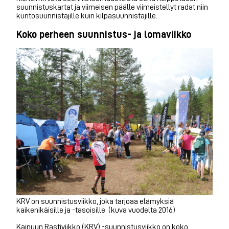
suunnistuskartat ja viimeisen päälle viimeistellyt radat niin
kuntosuunnistajille kuin kilpasuunnistajille.
Koko perheen suunnistus- ja lomaviikko
KRV on suunnistusviikko, joka tarjoaa elämyksiä
kaikenikäisille ja -tasoisille (kuva vuodelta 2016)
Kainuun Rastiviikko (KRV) -suunnistusviikko on koko