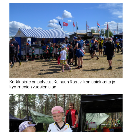
Karkkipiste on palvelut Kainuun Rastiviikon asiakkaita jo
kymmenien vuosien ajan