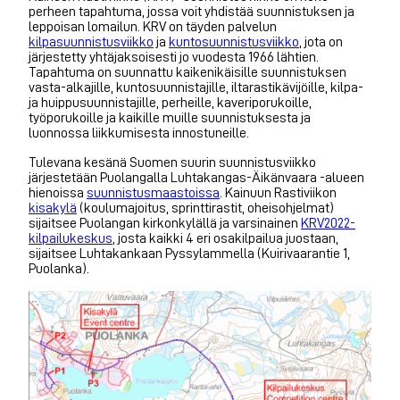
perheen tapahtuma, jossa voit yhdistää suunnistuksen ja
leppoisan lomailun. KRV on täyden palvelun
kilpasuunnistusviikko
ja
kuntosuunnistusviikko
, jota on
järjestetty yhtäjaksoisesti jo vuodesta 1966 lähtien.
Tapahtuma on suunnattu kaikenikäisille suunnistuksen
vasta-alkajille, kuntosuunnistajille, iltarastikävijöille, kilpa-
ja huippusuunnistajille, perheille, kaveriporukoille,
työporukoille ja kaikille muille suunnistuksesta ja
luonnossa liikkumisesta innostuneille.
Tulevana kesänä Suomen suurin suunnistusviikko
järjestetään Puolangalla Luhtakangas-Äikänvaara -alueen
hienoissa
suunnistusmaastoissa
. Kainuun Rastiviikon
kisakylä
(koulumajoitus, sprinttirastit, oheisohjelmat)
sijaitsee Puolangan kirkonkylällä ja varsinainen
KRV2022-
kilpailukeskus
, josta kaikki 4 eri osakilpailua juostaan,
sijaitsee Luhtakankaan Pyssylammella (Kuirivaarantie 1,
Puolanka).