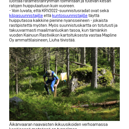
luottaa ratamestariryhmän toimintaan ja tulevan kesän
ratojen huippulaatuun kuin vuoreen.
- Voin luvata, että KRV2022-suunnistusradat ovat sekä
kilpasuunnistajille
että
kuntosuunnistajille
täyttä
huipputasoa kaikkine pienine nyansseineen - jokaista
rastipistettä myöten. Myös suunnistuskartta on totutusti ja
takuuvarmasti maailmanluokan tasoa, kun tämänkin
vuoden Kainuun Rastiviikon kartoituksesta vastaa Mapline
Oy ammattilaisineen, Liuha tiivistää.
Äikänvaaran naavaisten ikikuusikoiden verhoamassa