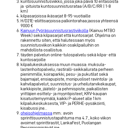
kuntosuunnistusviikko, jossa joka päivä 10 eritasoista
ja -pituista kuntosuunnistusrataa (A/B/C/RR | 1-8
km)
kilpasarjoissa ikäsarjat 8-95-vuotiaille
H/D21E-eliittisarjoissa palkintorahaa jaossa yhteensä
9000 €
Kainuun Pyöräsuunnistusrastiviikolla
(Kainuu MTBO
Week) sekä kilpasarjat että kuntosarjat. Ohjelma on
rakennettu siten, että halutessaan myös
suunnistusviikon kaikkiin osakilpailuihin on
mahdollista osallistua.
täyden palvelun online-tulospalvelu sekä kilpa- että
kuntosarjoille
kilpailukeskuksessa muun muassa: muksula-
lastenhoitopalvelu, rastiralli-seikkailurata perheen
pienimmille, koiraparkki, pesu- ja pukutilat sekä
bajamajat, ensiapupiste, monipuoliset ravintola- ja
kahvilapalvelut, suunnistus- ja urheilutarvikekaupat,
karkkipiste, jäätelö- ja pehmispiste, paikallisten
yrittäjien esittely- ja myyntipisteet, KRV-kaupan
kisatuotemyymälä, kaikki P-alueet alle 1 km
kilpailukeskuksesta, VIP- ja PERHE-pysäköinti,
kisabussi jne...
oheisohjelmassa
mm.: avoin
sprinttisuunnistustapahtuma ma 4.7., koko viikon
avoimet sprinttirastit, LankaFest, Puolangan
Pessimismipäivät jne...