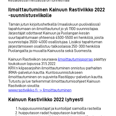
kesäisessä metsässä on tunnelmaa
Ilmoittautuminen Kainuun Rastiviikko 2022
-suunnistusviikolle
Tämän jutun kirjoitushetkellä (maaliskuun puolivälissä)
tapahtumaan on ilmoittautunut jo yli 1100 suunnistajaa.
Järjestäjät odottavat Kainuun ja Puolangan kesän
suurtapahtumaan yhteensä 4500-5500 eri henkilöä, joista
suunnistajia 3500-4000 osallistujaa. Lisäksi tapahtuman
järjestämiseen osallistuu talkoolaisia 250-300 henkilöä
Puolangalta ja muualta Kainuusta sekä Suomesta.
Kainuun Rastiviikon seuraava
ilmoittautumisporras
päättyy
toukokuun lopussa 31.5.2022.
KRV:n kilpasarjoihin ilmoittautuminen onnistuu parhaiten
IRMA-palvelun kautta. Kuntosuunnistukseen
ilmoittautuminen on sujuvinta Rastilippu-palvelun kautta.
Tutustu ja lue tarkemmat ilmoittautumisohjeet Kainuun
Rastiviikon sivuilta:
www.rastiviikko.fi -> Ilmoittautuminen
Kainuun Rastiviikko 2022 lyhyesti
huippusuunnistajat ja kuntoilijat samoilla rasteilla
huipputason radat huipputason kartoilla