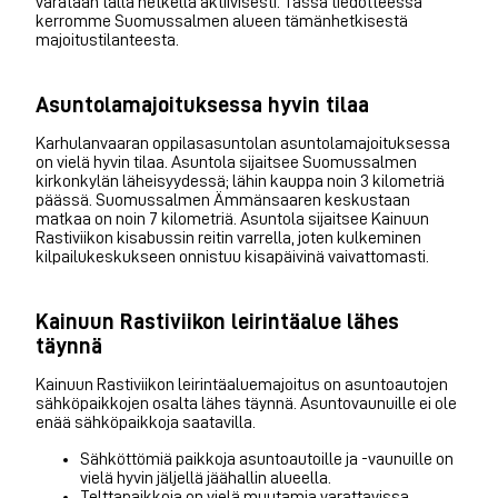
varataan tällä hetkellä aktiivisesti. Tässä tiedotteessa
kerromme Suomussalmen alueen tämänhetkisestä
majoitustilanteesta.
Asuntolamajoituksessa hyvin tilaa
Karhulanvaaran oppilasasuntolan asuntolamajoituksessa
on vielä hyvin tilaa. Asuntola sijaitsee Suomussalmen
kirkonkylän läheisyydessä; lähin kauppa noin 3 kilometriä
päässä. Suomussalmen Ämmänsaaren keskustaan
matkaa on noin 7 kilometriä. Asuntola sijaitsee Kainuun
Rastiviikon kisabussin reitin varrella, joten kulkeminen
kilpailukeskukseen onnistuu kisapäivinä vaivattomasti.
Kainuun Rastiviikon leirintäalue lähes
täynnä
Kainuun Rastiviikon leirintäaluemajoitus on asuntoautojen
sähköpaikkojen osalta lähes täynnä. Asuntovaunuille ei ole
enää sähköpaikkoja saatavilla.
Sähköttömiä paikkoja asuntoautoille ja -vaunuille on
vielä hyvin jäljellä jäähallin alueella.
Telttapaikkoja on vielä muutamia varattavissa.