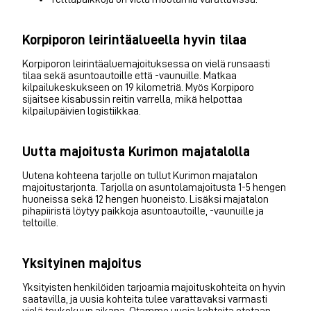
Korpiporon leirintäalueella hyvin tilaa
Korpiporon leirintäaluemajoituksessa on vielä runsaasti
tilaa sekä asuntoautoille että -vaunuille. Matkaa
kilpailukeskukseen on 19 kilometriä. Myös Korpiporo
sijaitsee kisabussin reitin varrella, mikä helpottaa
kilpailupäivien logistiikkaa.
Uutta majoitusta Kurimon majatalolla
Uutena kohteena tarjolle on tullut Kurimon majatalon
majoitustarjonta. Tarjolla on asuntolamajoitusta 1-5 hengen
huoneissa sekä 12 hengen huoneisto. Lisäksi majatalon
pihapiiristä löytyy paikkoja asuntoautoille, -vaunuille ja
teltoille.
Yksityinen majoitus
Yksityisten henkilöiden tarjoamia majoituskohteita on hyvin
saatavilla, ja uusia kohteita tulee varattavaksi varmasti
vielä toukokuun aikana. Otamme uusia kohteita otetaan