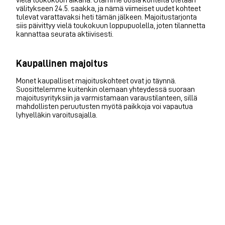
välitykseen 24.5. saakka, ja nämä viimeiset uudet kohteet
tulevat varattavaksi heti tämän jälkeen. Majoitustarjonta
siis päivittyy vielä toukokuun loppupuolella, joten tilannetta
kannattaa seurata aktiivisesti.
Kaupallinen majoitus
Monet kaupalliset majoituskohteet ovat jo täynnä.
Suosittelemme kuitenkin olemaan yhteydessä suoraan
majoitusyrityksiin ja varmistamaan varaustilanteen, sillä
mahdollisten peruutusten myötä paikkoja voi vapautua
lyhyelläkin varoitusajalla.