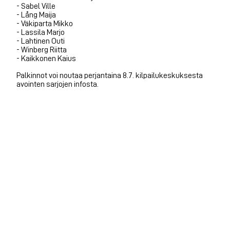
- Sabel Ville
- Lång Maija
- Väkiparta Mikko
- Lassila Marjo
- Lahtinen Outi
- Winberg Riitta
- Kaikkonen Kaius
Palkinnot voi noutaa perjantaina 8.7. kilpailukeskuksesta
avointen sarjojen infosta.