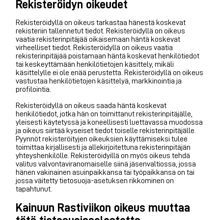
Rekisteröidyn oikeudet
Rekisteröidyllä on oikeus tarkastaa hänestä koskevat
rekisteriin tallennetut tiedot. Rekisteröidyllä on oikeus
vaatia rekisterinpitäjää oikaisemaan häntä koskevat
virheelliset tiedot. Rekisteröidyllä on oikeus vaatia
rekisterinpitäjää poistamaan häntä koskevat henkilötiedot
tai keskeyttämään henkilötietojen käsittely, mikäli
käsittelylle ei ole enää perustetta. Rekisteröidyllä on oikeus
vastustaa henkilötietojen käsittelyä, markkinointia ja
profilointia.
Rekisteröidyllä on oikeus saada häntä koskevat
henkilötiedot, jotka hän on toimittanut rekisterinpitäjälle,
yleisesti käytetyssä ja koneellisesti luettavassa muodossa
ja oikeus siirtää kyseiset tiedot toiselle rekisterinpitäjälle.
Pyynnöt rekisteröityjen oikeuksien käyttämiseksi tulee
toimittaa kirjallisesti ja allekirjoitettuna rekisterinpitäjän
yhteyshenkilölle. Rekisteröidyillä on myös oikeus tehdä
valitus valvontaviranomaiselle siinä jäsenvaltiossa, jossa
hänen vakinainen asuinpaikkansa tai työpaikkansa on tai
jossa väitetty tietosuoja-asetuksen rikkominen on
tapahtunut.
Kainuun Rastiviikon oikeus muuttaa