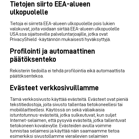
Tietojen siirto EEA-alueen
ulkopuolelle
Tietoja ei siirretä EEA-alueen ulkopuolelle pois lukien
valokuvat, joita voidaan siirtää EEA-alueen ulkopuolelle
USA:ssa sijaitseville palveluntarjoajille, jotka ovat
PrivacyShield -käytännön mukaisesti hyväksyttyjä.
Profilointi ja automaattinen
päätöksenteko
Rekisterin tiedoilla ei tehdä profilointia eikä automaattista
päätöksentekoa.
Evästeet verkkosivuillamme
Tämä verkkosivusto käyttää evästeitä. Evästeet ovat pieniä
tekstitiedostoja, joita sivusto tallentaa tietokoneellesi tai
mobiililaitteellesi. Käytössä on sekä väliaikaisia
istuntotunnus-evästeitä, jotka sulkeutuvat, kun suljet
Internet-selaimen, että pysyviä evästeitä, jotka tallentuvat
tietokoneen kovalevylle. Evästeiden avulla voimme
tunnistaa selaimesi ja käyttää näin saamaamme tietoa
esimerkiksi sivustollamme vierailevien selaimien