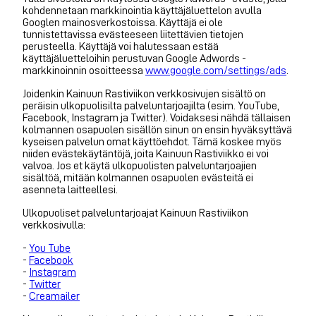
kohdennetaan markkinointia käyttäjäluettelon avulla
Googlen mainosverkostoissa. Käyttäjä ei ole
tunnistettavissa evästeeseen liitettävien tietojen
perusteella. Käyttäjä voi halutessaan estää
käyttäjäluetteloihin perustuvan Google Adwords -
markkinoinnin osoitteessa
www.google.com/settings/ads
.
Joidenkin Kainuun Rastiviikon verkkosivujen sisältö on
peräisin ulkopuolisilta palveluntarjoajilta (esim. YouTube,
Facebook, Instagram ja Twitter). Voidaksesi nähdä tällaisen
kolmannen osapuolen sisällön sinun on ensin hyväksyttävä
kyseisen palvelun omat käyttöehdot. Tämä koskee myös
niiden evästekäytäntöjä, joita Kainuun Rastiviikko ei voi
valvoa. Jos et käytä ulkopuolisten palveluntarjoajien
sisältöä, mitään kolmannen osapuolen evästeitä ei
asenneta laitteellesi.
Ulkopuoliset palveluntarjoajat Kainuun Rastiviikon
verkkosivulla:
-
You Tube
-
Facebook
-
Instagram
-
Twitter
-
Creamailer