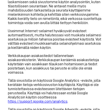
laskemiseen sekä sivustomme käytön analysointiin, kuten
tilastolliseen seurantaan. Ne antavat meille myös
mahdollisuuden tarkastella ja seurata käyttäjiemme
mielenkiinnon kohteita ja kehittää siten verkkosivujamme.
Kaikki kerätty tieto on nimetöntä, eikä verkossa suoritettuja
toimintoja voida sen avulla liittää tiettyyn henkilöön.
Useimmat Internet-selaimet hyväksyvät evästeet
automaattisesti, mutta halutessasi voit muokata selaimesi
asetuksia ja milloin tahansa poistaa evästeet käytöstä. Voit
välttää evästeet muokkaamalla selainohjelmasi asetuksia
ja kieltämällä niiden käytön.
Verkkokaupan asiakastiedot tallennetaan
asiakasrekisteriin. Verkkokaupan keräämiä asiakastietoja
käytetään vain asiakkaan tilauksen hoitamiseen ja tiedot
poistetaan, kun asiakkuus tai peruste ei sille ole enää
voimassa.
Tällä sivustolla on käytössä Google Analytics -eväste, jolla
kerätään tietoja verkkosivuston käyttäjistä. Käyttäjä ei ole
tunnistettavissa evästeeseen liitettävien tietojen
perusteella. Käyttäjä voi halutessaan estää Google
Analyticsin käytön osoitteessa
https://support.google.com/analytics
.
Tällä sivustolla on käytössä Google Adwords -eväste, jolla