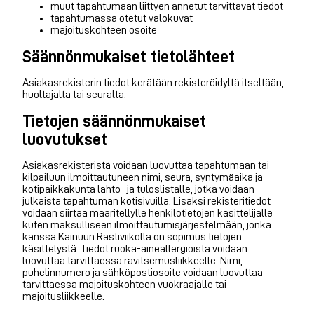
muut tapahtumaan liittyen annetut tarvittavat tiedot
tapahtumassa otetut valokuvat
majoituskohteen osoite
Säännönmukaiset tietolähteet
Asiakasrekisterin tiedot kerätään rekisteröidyltä itseltään,
huoltajalta tai seuralta.
Tietojen säännönmukaiset
luovutukset
Asiakasrekisteristä voidaan luovuttaa tapahtumaan tai
kilpailuun ilmoittautuneen nimi, seura, syntymäaika ja
kotipaikkakunta lähtö- ja tuloslistalle, jotka voidaan
julkaista tapahtuman kotisivuilla. Lisäksi rekisteritiedot
voidaan siirtää määritellylle henkilötietojen käsittelijälle
kuten maksulliseen ilmoittautumisjärjestelmään, jonka
kanssa Kainuun Rastiviikolla on sopimus tietojen
käsittelystä. Tiedot ruoka-aineallergioista voidaan
luovuttaa tarvittaessa ravitsemusliikkeelle. Nimi,
puhelinnumero ja sähköpostiosoite voidaan luovuttaa
tarvittaessa majoituskohteen vuokraajalle tai
majoitusliikkeelle.