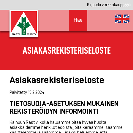
Kirjaudu verkkokauppaan
Hae
ASIAKASREKISTERISELOSTE
Asiakasrekisteriseloste
Päivitetty 15.2.2024
TIETOSUOJA-ASETUKSEN MUKAINEN
REKISTERÖIDYN INFORMOINTI
Kainuun Rastiviikolla haluamme pitää hyvää huolta
asiakkaidemme henkilötiedoista, joita keräämme, saamme,
käsittelemme ja säilömme. Lisäksi haluamme, että