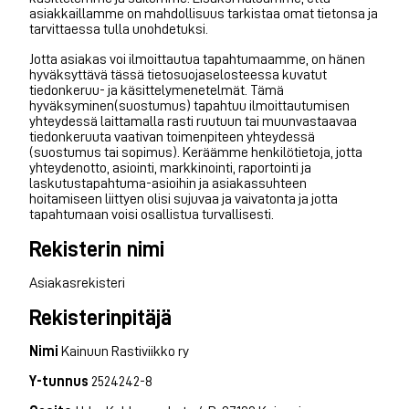
asiakkaillamme on mahdollisuus tarkistaa omat tietonsa ja
tarvittaessa tulla unohdetuksi.
Jotta asiakas voi ilmoittautua tapahtumaamme, on hänen
hyväksyttävä tässä tietosuojaselosteessa kuvatut
tiedonkeruu- ja käsittelymenetelmät. Tämä
hyväksyminen(suostumus) tapahtuu ilmoittautumisen
yhteydessä laittamalla rasti ruutuun tai muunvastaavaa
tiedonkeruuta vaativan toimenpiteen yhteydessä
(suostumus tai sopimus). Keräämme henkilötietoja, jotta
yhteydenotto, asiointi, markkinointi, raportointi ja
laskutustapahtuma-asioihin ja asiakassuhteen
hoitamiseen liittyen olisi sujuvaa ja vaivatonta ja jotta
tapahtumaan voisi osallistua turvallisesti.
Rekisterin nimi
Asiakasrekisteri
Rekisterinpitäjä
Nimi
Kainuun Rastiviikko ry
Y-tunnus
2524242-8