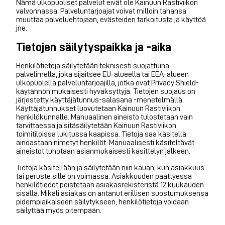
Nämä ulkopuoliset palvelut eivät ole Kainuun Rastiviikon
valvonnassa. Palveluntarjoajat voivat milloin tahansa
muuttaa palveluehtojaan, evästeiden tarkoitusta ja käyttöä
jne.
Tietojen säilytyspaikka ja -aika
Henkilötietoja säilytetään teknisesti suojattuina
palvelimella, joka sijaitsee EU-alueella tai EEA-alueen
ulkopuolella palveluntarjoajilla, jotka ovat Privacy Shield-
käytännön mukaisesti hyväksyttyjä. Tietojen suojaus on
järjestetty käyttäjätunnus-salasana -menetelmällä.
Käyttäjätunnukset luovutetaan Kainuun Rastiviikon
henkilökunnalle. Manuaalinen aineisto tulostetaan vain
tarvittaessa ja sitäsäilytetään Kainuun Rastiviikon
toimitiloissa lukitussa kaapissa. Tietoja saa käsitellä
ainoastaan nimetyt henkilöt. Manuaalisesti käsiteltävät
aineistot tuhotaan asianmukaisesti käsittelyn jälkeen.
Tietoja käsitellään ja säilytetään niin kauan, kun asiakkuus
tai peruste sille on voimassa. Asiakkuuden päättyessä
henkilötiedot poistetaan asiakasrekisteristä 12 kuukauden
sisällä. Mikäli asiakas on antanut erillisen suostumuksensa
pidempiaikaiseen säilytykseen, henkilötietoja voidaan
säilyttää myös pitempään.