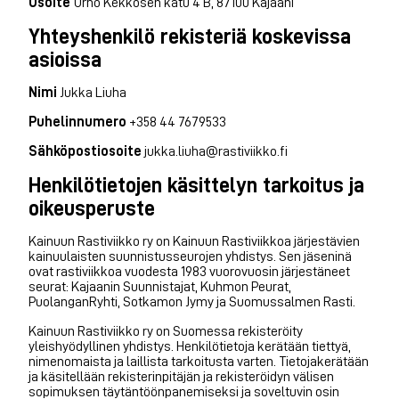
Osoite
Urho Kekkosen katu 4 B, 87100 Kajaani
Yhteyshenkilö rekisteriä koskevissa
asioissa
Nimi
Jukka Liuha
Puhelinnumero
+358 44 7679533
Sähköpostiosoite
jukka.liuha@rastiviikko.fi
Henkilötietojen käsittelyn tarkoitus ja
oikeusperuste
Kainuun Rastiviikko ry on Kainuun Rastiviikkoa järjestävien
kainuulaisten suunnistusseurojen yhdistys. Sen jäseninä
ovat rastiviikkoa vuodesta 1983 vuorovuosin järjestäneet
seurat: Kajaanin Suunnistajat, Kuhmon Peurat,
PuolanganRyhti, Sotkamon Jymy ja Suomussalmen Rasti.
Kainuun Rastiviikko ry on Suomessa rekisteröity
yleishyödyllinen yhdistys. Henkilötietoja kerätään tiettyä,
nimenomaista ja laillista tarkoitusta varten. Tietojakerätään
ja käsitellään rekisterinpitäjän ja rekisteröidyn välisen
sopimuksen täytäntöönpanemiseksi ja soveltuvin osin