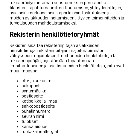
rekisteröidyn antaman suostumuksen perusteella
tilausten, tapahtumaan ilmoittautumisen, yhteydenottojen,
asioinnin, markkinoinnin, raportoinnin, laskutuksen ja
muiden asiakkuuden hoitamiseenliittyvien toimenpiteiden ja
turvallisuuden mahdollistamiseksi.
Rekisterin henkilötietoryhmät
Rekisteri sisältää rekisterinpitäjän asiakkaiden
henkilötietoja, rekisterinpitäjän majoitustoimiston
välitykseen majoituksen ilmoittaneiden henkilötietoja tai
rekisterinpitäjän järjestämään tapahtumaan
ilmoittautuneiden ja osallistuneiden henkilötietoja, joita ovat
muun muassa
etu- ja sukunimi
sukupuoli
syntymäaika
postiosoite
kotipaikka ja -maa
sähköpostiosoite
puhelinnumero
seuran nimi
tulokset
kansalaisuus
ruoka-aineallergiat