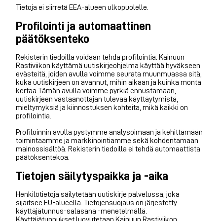
Tietoja ei siirretä EEA-alueen ulkopuolelle.
Profilointi ja automaattinen
päätöksenteko
Rekisterin tiedoilla voidaan tehdä profilointia. Kainuun
Rastiviikon käyttämä uutiskirjeohjelma käyttää hyväkseen
evästeitä, joiden avulla voimme seurata muunmuassa sitä,
kuka uutiskirjeen on avannut, mihin aikaan ja kuinka monta
kertaa.Tämän avulla voimme pyrkiä ennustamaan,
uutiskirjeen vastaanottajan tulevaa käyttäytymistä,
mieltymyksiä ja kiinnostuksen kohteita, mikä kaikki on
profilointia.
Profiloinnin avulla pystymme analysoimaan ja kehittämään
toimintaamme ja markkinointiamme sekä kohdentamaan
mainossisältöä. Rekisterin tiedoilla ei tehdä automaattista
päätöksentekoa.
Tietojen säilytyspaikka ja -aika
Henkilötietoja säilytetään uutiskirje palvelussa, joka
sijaitsee EU-alueella. Tietojensuojaus on järjestetty
käyttäjätunnus-salasana -menetelmällä.
Käyttäjätunnukset luovutetaan Kainuun Rastiviikon