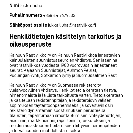
Nimi
Jukka Liuha
Puhelinnumero
+358 44 7679533
Sähköpostiosoite
jukka.liuha@rastiviikko.fi
Henkilötietojen käsittelyn tarkoitus ja
oikeusperuste
Kainuun Rastiviikko ry on Kainuun Rastiviikkoa järjestävien
kainuulaisten suunnistusseurojen yhdistys. Sen jäseninä
ovat rastiviikkoa vuodesta 1983 vuorovuosin järjestäneet
seurat: Kajaanin Suunnistajat, Kuhmon Peurat,
PuolanganRyhti, Sotkamon Jymy ja Suomussalmen Rasti.
Kainuun Rastiviikko ry on Suomessa rekisteröity
yleishyödyllinen yhdistys. Henkilötietoja kerätään tiettyä,
nimenomaista ja laillista tarkoitusta varten. Tietojakerätään
ja käsitellään rekisterinpitäjän ja rekisteröidyn välisen
sopimuksen täytäntöönpanemiseksi ja soveltuvin osin
rekisteröidyn antaman suostumuksen perusteella
tilausten, tapahtumaan ilmoittautumisen, yhteydenottojen,
asioinnin, markkinoinnin, raportoinnin, laskutuksen ja
muiden asiakkuuden hoitamiseen liittyvien toimenpiteiden
ja turvallisuuden mahdollistamiseksi.