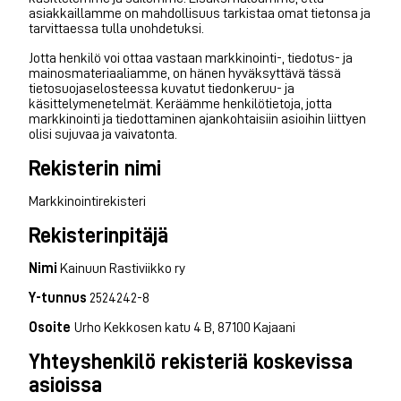
asiakkaillamme on mahdollisuus tarkistaa omat tietonsa ja
tarvittaessa tulla unohdetuksi.
Jotta henkilö voi ottaa vastaan markkinointi-, tiedotus- ja
mainosmateriaaliamme, on hänen hyväksyttävä tässä
tietosuojaselosteessa kuvatut tiedonkeruu- ja
käsittelymenetelmät. Keräämme henkilötietoja, jotta
markkinointi ja tiedottaminen ajankohtaisiin asioihin liittyen
olisi sujuvaa ja vaivatonta.
Rekisterin nimi
Markkinointirekisteri
Rekisterinpitäjä
Nimi
Kainuun Rastiviikko ry
Y-tunnus
2524242-8
Osoite
Urho Kekkosen katu 4 B, 87100 Kajaani
Yhteyshenkilö rekisteriä koskevissa
asioissa