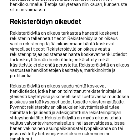
henkilökunnalle. Tietoja säilytetään niin kauan, kunperuste
sille on voimassa.
Rekisteröidyn oikeudet
Rekisteröidyllä on oikeus tarkastaa hänestä koskevat
rekisteriin tallennetut tiedot. Rekisteröidyllä on oikeus
vaatia rekisterinpitäjää oikaisemaan häntä koskevat
virheelliset tiedot. Rekisteröidyllä on oikeus vaatia
rekisterinpitäjää poistamaan häntä koskevat henkilötiedot
tai keskeyttämään henkilötietojen käsittely, mikäli
käsittelylle ei ole enää perustetta. Rekisteröidyllä on oikeus
vastustaa henkilötietojen käsittelyä, markkinointia ja
profilointia.
Rekisteröidyllä on oikeus saada häntä koskevat
henkilötiedot, jotka hän on toimittanut rekisterinpitäjälle,
yleisesti käytetyssä ja koneellisesti luettavassa muodossa
ja oikeus siirtää kyseiset tiedot toiselle rekisterinpitäjälle.
Pyynnöt rekisteröityjen oikeuksien käyttämiseksi tulee
toimittaa kirjallisesti ja allekirjoitettuna rekisterinpitäjän
yhteyshenkilölle. Rekisteröidyillä on myös oikeus tehdä
valitus valvontaviranomaiselle siinä jäsenvaltiossa, jossa
hänen vakinainen asuinpaikkansatai työpaikkansa on tai
jossa väitetty tietosuoja-asetuksen rikkominen on
tapahtunut.