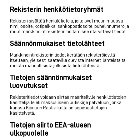
Rekisterin henkilötietoryhmät
Rekisteri sisältää henkilötietoja, joita ovat muun muassa
nimi, osoite, kotipaikka, sähköpostiosoite, puhelinnumero ja
muut markkinointirekisterin hoitamisee ntarvittavat tiedot.
Säännönmukaiset tietolähteet
Markkinointirekisterin tiedot kerätään rekisteröidyltä
itseltään, yleisesti saatavilla olevista Internet-lähteistä tai
muista mahdollisista julkisista tietolähteistä.
Tietojen säännönmukaiset
luovutukset
Rekisteritiedot voidaan siirtää määritellylle henkilötietojen
käsittelijälle eli maksulliseen uutiskirje palveluun, jonka
kanssa Kainuun Rastiviikolla on sopimustietojen
käsittelystä.
Tietojen siirto EEA-alueen
ulkopuolelle