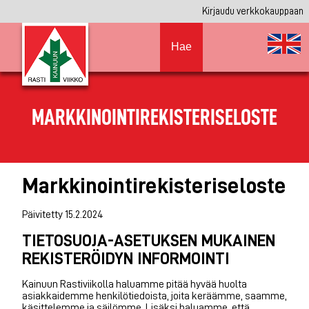
Kirjaudu verkkokauppaan
Hae
MARKKINOINTIREKISTERISELOSTE
Markkinointirekisteriseloste
Päivitetty 15.2.2024
TIETOSUOJA-ASETUKSEN MUKAINEN
REKISTERÖIDYN INFORMOINTI
Kainuun Rastiviikolla haluamme pitää hyvää huolta
asiakkaidemme henkilötiedoista, joita keräämme, saamme,
käsittelemme ja säilömme. Lisäksi haluamme, että