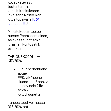
kuljet kätevästi
Joutenlammen
kilpailukeskukseen
jokaisena Rastiviikon
kilpailupäivänä
KRV-
kisabussilla
!
Majoitukseen kuuluu
runsas Peerâ-aamiainen,
asiakassaunat sekä
ilmainen kuntosali &
pysäköinti.
TARJOUSKOODILLA:
KRV2024
Tilava perhehuone
alkaen
99€/vrk/huone.
Huoneissa 2 sänkyä
+ lisävuode 2:lle
sekä 2
kylpyhuonetta.
Tarjouskoodi voimassa
31.5.2024 asti.