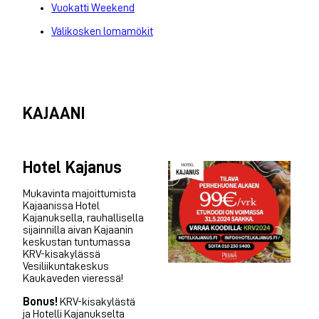
Vuokatti Weekend
Välikosken lomamökit
KAJAANI
Hotel Kajanus
Mukavinta majoittumista
Kajaanissa Hotel
Kajanuksella, rauhallisella
sijainnilla aivan Kajaanin
keskustan tuntumassa
KRV-kisakylässä
Vesiliikuntakeskus
Kaukaveden vieressä!
Bonus!
KRV-kisakylästä
ja Hotelli Kajanukselta