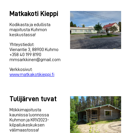
Matkakoti Kieppi
Kodikasta ja edullista
majoitusta Kuhmon
keskustassa!
Yhteystiedot:
Vienantie 3, 88900 Kuhmo
+358 40 199 8190
mmsarkkinen@gmail.com
Verkkosivut:
www.matkakotikieppi.fi
Tulijärven tuvat
Mökkimajoitusta
kauniissa luonnossa
Kuhmon ja KRV2023-
kilpailukeskuksen
välimaastossa!