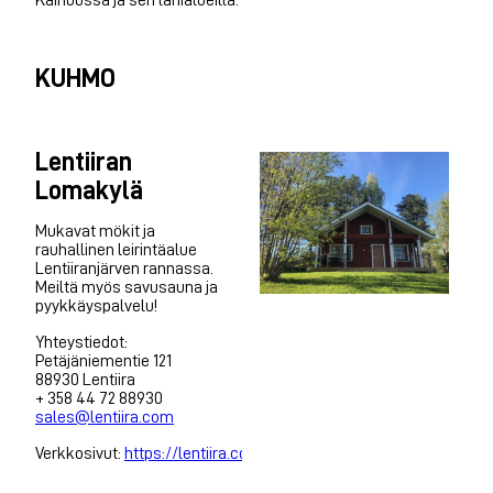
KUHMO
Lentiiran
Lomakylä
Mukavat mökit ja
rauhallinen leirintäalue
Lentiiranjärven rannassa.
Meiltä myös savusauna ja
pyykkäyspalvelu!
Yhteystiedot:
Petäjäniementie 121
88930 Lentiira
+ 358 44 72 88930
sales@lentiira.com
Verkkosivut:
https://lentiira.com/fi/