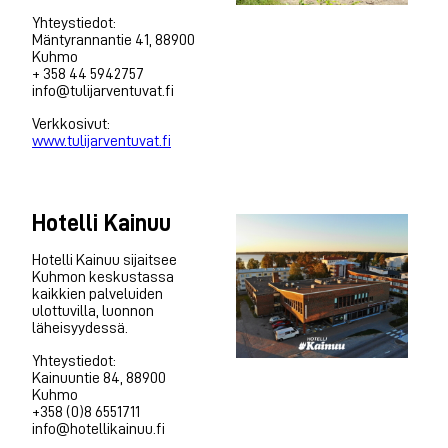
Yhteystiedot:
Mäntyrannantie 41, 88900
Kuhmo
+ 358 44 5942757
info@tulijarventuvat.fi
Verkkosivut:
www.tulijarventuvat.fi
Hotelli Kainuu
Hotelli Kainuu sijaitsee
Kuhmon keskustassa
kaikkien palveluiden
ulottuvilla, luonnon
läheisyydessä.
Yhteystiedot:
Kainuuntie 84, 88900
Kuhmo
+358 (0)8 6551711
info@hotellikainuu.fi