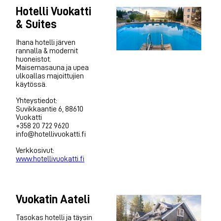
Hotelli Vuokatti
& Suites
Ihana hotelli järven
rannalla & modernit
huoneistot.
Maisemasauna ja upea
ulkoallas majoittujien
käytössä.
Yhteystiedot:
Suvikkaantie 6, 88610
Vuokatti
+358 20 722 9620
info@hotellivuokatti.fi
Verkkosivut:
www.hotellivuokatti.fi
Vuokatin Aateli
Tasokas hotelli ja täysin