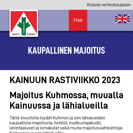
Kirjaudu verkkokauppaan
Hae
KAUPALLINEN MAJOITUS
KAINUUN RASTIVIIKKO 2023
Majoitus Kuhmossa, muualla
Kainuussa ja lähialueilla
Tältä sivustolta löydät Kuhmon ja sen lähialueiden
kaupallista majoitusta; hotellit, matkustajakodit,
leirintäalueet ja lomakylät sekä muita majoitusvaihtoehtoja
Kainuussa ja sen lähialueilla.