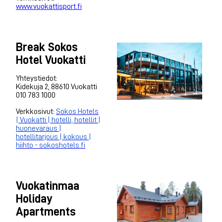
www.vuokattisport.fi
Break Sokos
Hotel Vuokatti
Yhteystiedot:
Kidekuja 2, 88610 Vuokatti
010 783 1000
Verkkosivut:
Sokos Hotels
| Vuokatti | hotelli, hotellit |
huonevaraus |
hotellitarjous | kokous |
hiihto - sokoshotels.fi
Vuokatinmaa
Holiday
Apartments