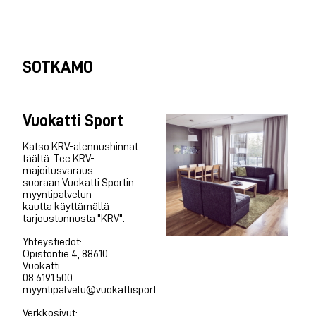
SOTKAMO
Vuokatti Sport
Katso KRV-alennushinnat
täältä. Tee KRV-
majoitusvaraus
suoraan Vuokatti Sportin
myyntipalvelun
kautta käyttämällä
tarjoustunnusta "KRV".
Yhteystiedot:
Opistontie 4, 88610
Vuokatti
08 6191 500
myyntipalvelu@vuokattisport.fi
Verkkosivut: