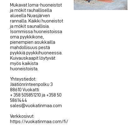
Mukavat loma-huoneistot
ja mökit rauhallisella
alueella Nuasjärven
rannalla. Kaikki huoneistot
ja mökit saunallisia.
Isommissa huoneistoissa
oma pyykkikone,
pienempien asukkailla
mahdollisuus pestä
pyykkiä pyykkihuoneessa.
Kuivauskaapit löytyvät
myös kaikista
huoneistoista.
Yhteystiedot:
Jäätiönrinteenpolku 3
88610 Vuokatti
+ 358 505851210 ja +358 50
5861444
sales@vuokatinmaa.com
Verkkosivut:
https://vuokatinmaa.com/fi/