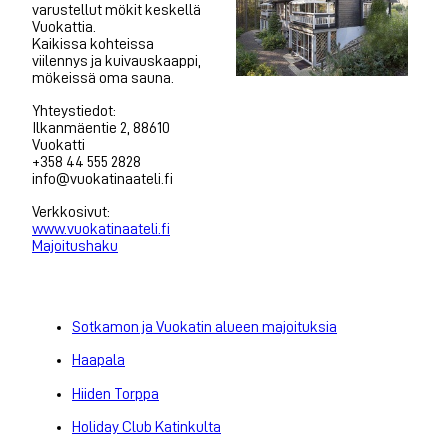
varustellut mökit keskellä
Vuokattia.
Kaikissa kohteissa
viilennys ja kuivauskaappi,
mökeissä oma sauna.
Yhteystiedot:
Ilkanmäentie 2, 88610
Vuokatti
+358 44 555 2828
info@vuokatinaateli.fi
Verkkosivut:
www.vuokatinaateli.fi
Majoitushaku
Sotkamon ja Vuokatin alueen majoituksia
Haapala
Hiiden Torppa
Holiday Club Katinkulta