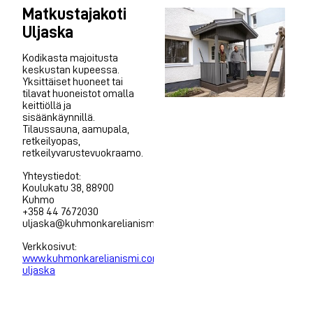
Matkustajakoti
Uljaska
Kodikasta majoitusta
keskustan kupeessa.
Yksittäiset huoneet tai
tilavat huoneistot omalla
keittiöllä ja
sisäänkäynnillä.
Tilaussauna, aamupala,
retkeilyopas,
retkeilyvarustevuokraamo.
Yhteystiedot:
Koulukatu 38, 88900
Kuhmo
+358 44 7672030
uljaska@kuhmonkarelianismi.com
Verkkosivut:
www.kuhmonkarelianismi.com/matkustajakoti-
uljaska