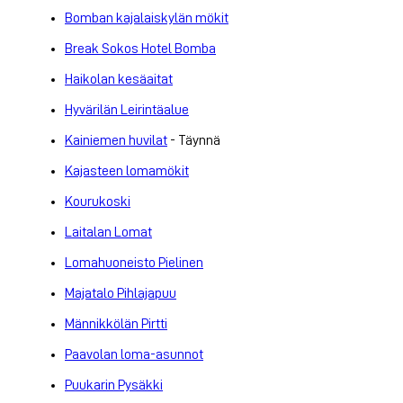
Bomban kajalaiskylän mökit
Break Sokos Hotel Bomba
Haikolan kesäaitat
Hyvärilän Leirintäalue
Kainiemen huvilat
- Täynnä
Kajasteen lomamökit
Kourukoski
Laitalan Lomat
Lomahuoneisto Pielinen
Majatalo Pihlajapuu
Männikkölän Pirtti
Paavolan loma-asunnot
Puukarin Pysäkki