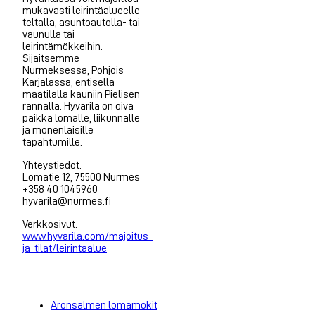
mukavasti leirintäalueelle
teltalla, asuntoautolla- tai
vaunulla tai
leirintämökkeihin.
Sijaitsemme
Nurmeksessa, Pohjois-
Karjalassa, entisellä
maatilalla kauniin Pielisen
rannalla. Hyvärilä on oiva
paikka lomalle, liikunnalle
ja monenlaisille
tapahtumille.
Yhteystiedot:
Lomatie 12, 75500 Nurmes
+358 40 1045960
hyvärilä@nurmes.fi
Verkkosivut:
www.hyvärila.com/majoitus-
ja-tilat/leirintaalue
Aronsalmen lomamökit