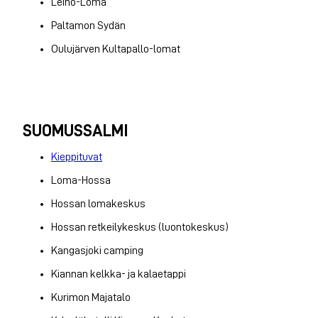
Leino-Loma
Paltamon Sydän
Oulujärven Kultapallo-lomat
SUOMUSSALMI
Kieppituvat
Loma-Hossa
Hossan lomakeskus
Hossan retkeilykeskus (luontokeskus)
Kangasjoki camping
Kiannan kelkka- ja kalaetappi
Kurimon Majatalo