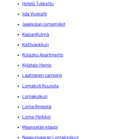
Hotelli Tulikettu
Iida Vuokatti
Jaakkolan lomamökit
KaisanKulma
Kattivankkuri
Kolazko Apartments
Kylätalo Heinis
Laahtanen camping
Lomakoti Kuusela
Lomakulkuri
Loma Rinteelä
Loma-Perkkiö
Maanselän etappi
Naapurivaaran Lomakeskus