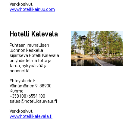
Verkkosivut:
www.hotellikainuu.com
Hotelli Kalevala
Puhtaan, rauhallisen
luonnon keskellä
sijaitseva Hotelli Kalevala
on yhdistelmä totta ja
tarua, nykypäivää ja
perinnettä.
Yhteystiedot:
Väinämöinen 9, 88900
Kuhmo
+358 (08) 6554 100
sales@hotellikalevala.fi
Verkkosivut:
www.hotellikalevala.fi