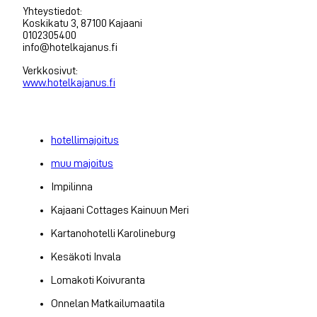
Yhteystiedot:
Koskikatu 3, 87100 Kajaani
0102305400
info@hotelkajanus.fi
Verkkosivut:
www.hotelkajanus.fi
hotellimajoitus
muu majoitus
Impilinna
Kajaani Cottages Kainuun Meri
Kartanohotelli Karolineburg
Kesäkoti Invala
Lomakoti Koivuranta
Onnelan Matkailumaatila