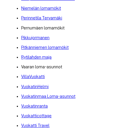
Niemelän lomamökit
Perinnetila Tervamäki
Pernumäen lomamökit
Pikkujormanen
Pitkänniemen lomamökit
Rytilahden maja
Vaaran loma-asunnot
VillaVuokatti
VuokatinHelmi
Vuokatinmaa Loma-asunnot
Vuokatinranta
Vuokatticottage
Vuokatti Travel