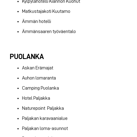
Kylpylähotelli Kiannon Kuohut
Matkustajakoti Kuutamo
Ämmän hotelli
Ämmänsaaren työväentalo
PUOLANKA
Askan Erämajat
Auhon lomaranta
Camping Puolanka
Hotel Paljakka
Naturepoint Paljakka
Paljakan karavaanialue
Paljakan loma-asunnot