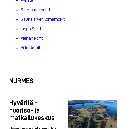
Pykälä
Salmelan mökit
Saunajärven lomamökit
Taiga Spirit
Vienan Portti
Villa Betulla
NURMES
Hyvärilä -
nuoriso- ja
matkailukeskus
Hyvärilässä voit majoittua