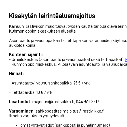
Kisakylän leirintäaluemajoitus
Kainuun Rastiviikon majoitusvälityksen kautta tarjolla oleva lei
Kuhmon oppimiskeskuksen alueella.
Asuntoauto ja -vaunupaikan tai telttapaikan varanneiden käytös
aukioloaikoina.
Kohteen sijainti:
- Urheilukeskus (asuntoauto ja -vaunupaikat sekä telttapaikat):
- Kuhmon oppimiskeskus, Piilola (vain asuntoauto- ja vaunupaika
Hinnat:
- Asuntoauto/-vaunu sähköpaikka: 25 € / vrk
- Telttapaikka: 10 € / vrk
Lisätiedot:
majoitus@rastiviikko.fi, 044-512 3517
Varaaminen:
sähköpostitse majoitus@rastiviikko.fi
Ilmoita varauksen yhteydessä:
omat yhteystiedot (sähköposti ja puhelinnumero)