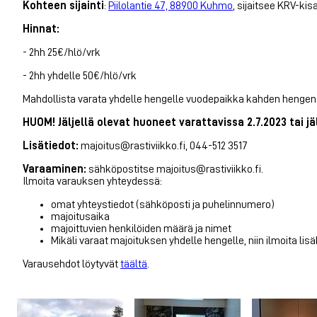
Kohteen sijainti
:
Piilolantie 47, 88900 Kuhmo
, sijaitsee KRV-k
Hinnat:
- 2hh 25€/hlö/vrk
- 2hh yhdelle 50€/hlö/vrk
Mahdollista varata yhdelle hengelle vuodepaikka kahden hengen 
HUOM! Jäljellä olevat huoneet varattavissa 2.7.2023 tai jä
Lisätiedot:
majoitus@rastiviikko.fi, 044-512 3517
Varaaminen:
sähköpostitse majoitus@rastiviikko.fi.
Ilmoita varauksen yhteydessä:
omat yhteystiedot (sähköposti ja puhelinnumero)
majoitusaika
majoittuvien henkilöiden määrä ja nimet
Mikäli varaat majoituksen yhdelle hengelle, niin ilmoita l
Varausehdot löytyvät
täältä
.