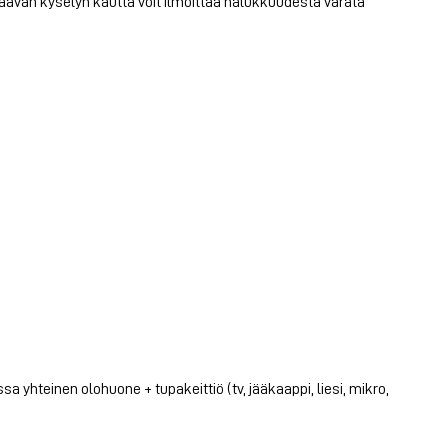
avan kyselyn kautta voit ilmoittaa halukkuudesta varata
 yhteinen olohuone + tupakeittiö (tv, jääkaappi, liesi, mikro,