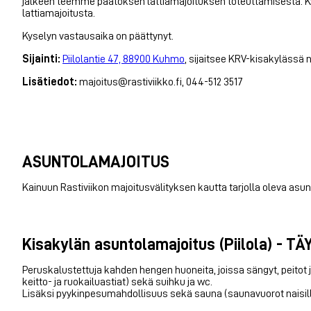
jälkeen teemme päätöksen lattiamajoituksen toteuttamisesta. Ky
lattiamajoitusta.
Kyselyn vastausaika on päättynyt.
Sijainti:
Piilolantie 47, 88900 Kuhmo
, sijaitsee KRV-kisakylässä
Lisätiedot:
majoitus@rastiviikko.fi, 044-512 3517
ASUNTOLAMAJOITUS
Kainuun Rastiviikon majoitusvälityksen kautta tarjolla oleva asun
Kisakylän asuntolamajoitus (Piilola) - T
Peruskalustettuja kahden hengen huoneita, joissa sängyt, peitot j
keitto- ja ruokailuastiat) sekä suihku ja wc.
Lisäksi pyykinpesumahdollisuus sekä sauna (saunavuorot naisille j