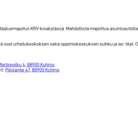
rintäaluemajoitus KRV-kisakylässä. Mahdollista majoittua asuntoautoil
sä ovat urheilukeskuksen sekä oppimiskeskuksen suihku ja wc-tilat. 
Martinpolku 4, 88900 Kuhmo
t):
Piilolantie 47, 88900 Kuhmo