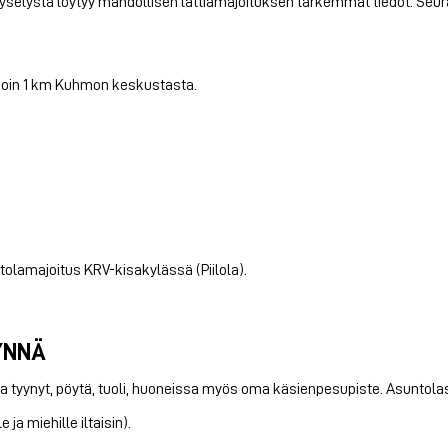
selystä löytyy mahdollisen lattiamajoituksen tarkemmat tiedot. Seura
 noin 1 km Kuhmon keskustasta.
tolamajoitus KRV-kisakylässä (Piilola).
ÄYNNÄ
a tyynyt, pöytä, tuoli, huoneissa myös oma käsienpesupiste. Asuntolassa
a miehille iltaisin).