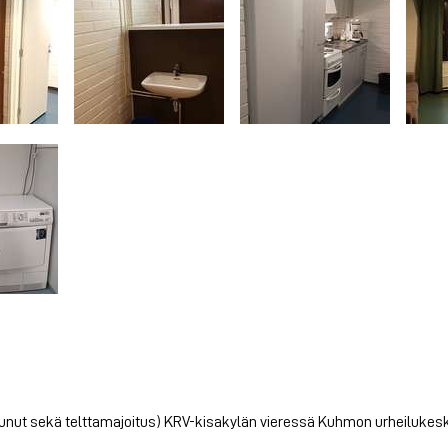
vaunut sekä telttamajoitus) KRV-kisakylän vieressä Kuhmon urheilukesk