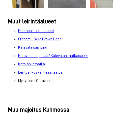
Muut leirintäalueet
Kuhmon leirintäalueet
Erähotelli Wild Brown Bear
Kalevala camping
Karavaanariparkki / Kalevalan matkaparkki
Ketolan lomatila
Lentuankosken leirintäalue
Myllyniemi Caravan
Muu majoitus Kuhmossa