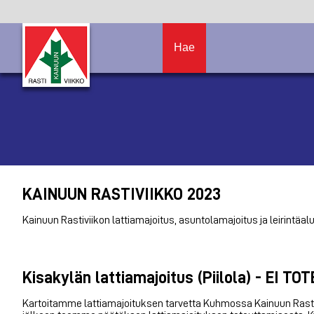
Hae
KAINUUN RASTIVIIKKO 2023
Kainuun Rastiviikon lattiamajoitus, asuntolamajoitus ja leirintäa
Kisakylän lattiamajoitus (Piilola) - EI TO
Kartoitamme lattiamajoituksen tarvetta Kuhmossa Kainuun Rastiviik