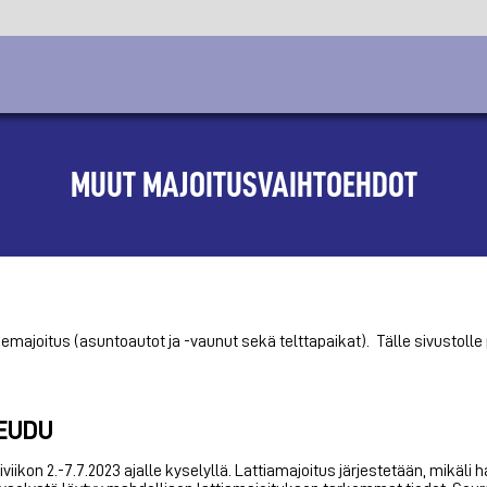
MUUT MAJOITUSVAIHTOEHDOT
luemajoitus (asuntoautot ja -vaunut sekä telttapaikat). Tälle sivustoll
TEUDU
on 2.-7.7.2023 ajalle kyselyllä. Lattiamajoitus järjestetään, mikäli ha