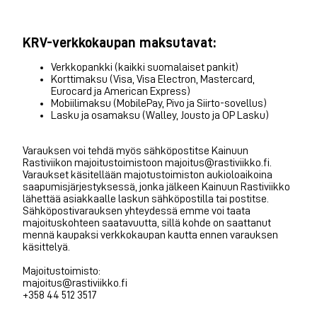
KRV-verkkokaupan maksutavat:
Verkkopankki (kaikki suomalaiset pankit)
Korttimaksu (Visa, Visa Electron, Mastercard,
Eurocard ja American Express)
Mobiilimaksu (MobilePay, Pivo ja Siirto-sovellus)
Lasku ja osamaksu (Walley, Jousto ja OP Lasku)
Varauksen voi tehdä myös sähköpostitse Kainuun
Rastiviikon majoitustoimistoon majoitus@rastiviikko.fi.
Varaukset käsitellään majotustoimiston aukioloaikoina
saapumisjärjestyksessä, jonka jälkeen Kainuun Rastiviikko
lähettää asiakkaalle laskun sähköpostilla tai postitse.
Sähköpostivarauksen yhteydessä emme voi taata
majoituskohteen saatavuutta, sillä kohde on saattanut
mennä kaupaksi verkkokaupan kautta ennen varauksen
käsittelyä.
Majoitustoimisto:
majoitus@rastiviikko.fi
+358 44 512 3517