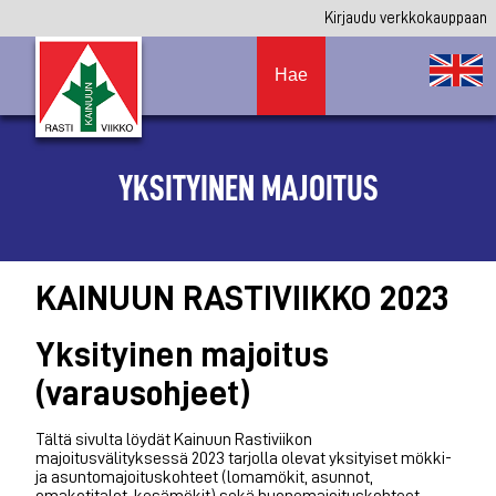
Kirjaudu verkkokauppaan
Hae
YKSITYINEN MAJOITUS
KAINUUN RASTIVIIKKO 2023
Yksityinen majoitus
(varausohjeet)
Tältä sivulta löydät Kainuun Rastiviikon
majoitusvälityksessä 2023 tarjolla olevat yksityiset mökki-
ja asuntomajoituskohteet (lomamökit, asunnot,
omakotitalot, kesämökit) sekä huonemajoituskohteet.