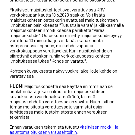
Yksityiset majoituskohteet ovat varattavissa KRV-
verkkokaupan kautta 18.6.2023 saakka. Voit lisätä
majoituskohteen ostoskoriin avattuasi majoituskohteen
ilmoituksen painikkeesta "Tutustu ja varaa" ja klikkaamalla
majoituskohteen ilmoituksessa painiketta "Varaa
majoituskohde". Ostoskoriin siirretty majoituskohde pysyy
varattuna 10 minuuttia, jos et tänä aikana suorita
ostoprosessia loppuun, niin kohde vapautuu
verkkokauppaan varattavaksi. Kun majoituskohde on
siirrettynä ostoskoriin, niin verkkokaupassa kohteen
ilmoituksessa lukee "Kohde on varattu".
Kohteen kuvauksesta näkyy vuokra-aika, jolle kohde on
varattavissa.
HUOM!
Majoituskohdetta saa käyttää enimmillään se
henkilömäärä, joka on ilmoitettu majoituskohteen
kuvauksessa vuodepaikkamääränä, tai mitä
majoituskohdetta varattaessa on sovittu. Huomioithan
tämän majoitusta varattaessa ja varmistat asian
tarvittaessa majoitustoimistosta ennen varauksen
tekemistä.
Ennen varauksen tekemistä tutustu
yksityisen mökki- ja
asuntomajoituksen varausehtoihin
.