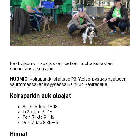
Rastiviikon koiraparkissa pidetään huolta koirastasi
suunnistusviikon ajan.
HUOMIO!
Koiraparkki sijaitsee P3-Yleisö-pysäköintialueen
välittömässä läheisyydessä Kainuun Raviradalla.
Koiraparkin aukioloajat
Su 30.6. klo 11 – 18
Ti 2.7. klo 9 – 16
To 4.7. klo 9 – 16
Pe 5.7. klo 8.30 – 16
Hinnat