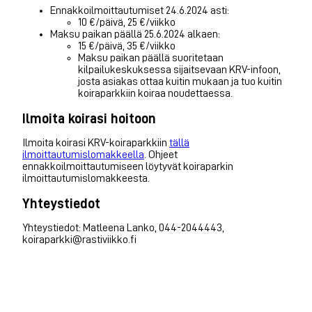
Ennakkoilmoittautumiset 24.6.2024 asti:
10 €/päivä, 25 €/viikko
Maksu paikan päällä 25.6.2024 alkaen:
15 €/päivä, 35 €/viikko
Maksu paikan päällä suoritetaan
kilpailukeskuksessa sijaitsevaan KRV-infoon,
josta asiakas ottaa kuitin mukaan ja tuo kuitin
koiraparkkiin koiraa noudettaessa.
Ilmoita koirasi hoitoon
Ilmoita koirasi KRV-koiraparkkiin
tällä
ilmoittautumislomakkeella
. Ohjeet
ennakkoilmoittautumiseen löytyvät koiraparkin
ilmoittautumislomakkeesta.
Yhteystiedot
Yhteystiedot: Matleena Lanko, 044-2044443,
koiraparkki@rastiviikko.fi