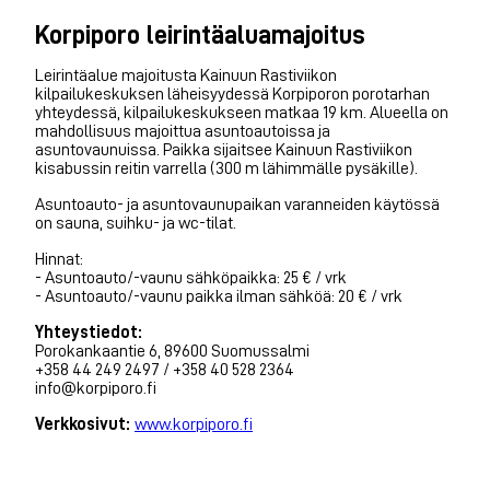
Korpiporo leirintäaluamajoitus
Leirintäalue majoitusta Kainuun Rastiviikon
kilpailukeskuksen läheisyydessä Korpiporon porotarhan
yhteydessä, kilpailukeskukseen matkaa 19 km. Alueella on
mahdollisuus majoittua asuntoautoissa ja
asuntovaunuissa. Paikka sijaitsee Kainuun Rastiviikon
kisabussin reitin varrella (300 m lähimmälle pysäkille).
Asuntoauto- ja asuntovaunupaikan varanneiden käytössä
on sauna, suihku- ja wc-tilat.
Hinnat:
- Asuntoauto/-vaunu sähköpaikka: 25 € / vrk
- Asuntoauto/-vaunu paikka ilman sähköä: 20 € / vrk
Yhteystiedot:
Porokankaantie 6, 89600 Suomussalmi
+358 44 249 2497 / +358 40 528 2364
info@korpiporo.fi
Verkkosivut:
www.korpiporo.fi