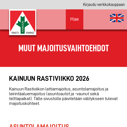
Kirjaudu verkkokauppaan
Hae
MUUT MAJOITUSVAIHTOEHDOT
KAINUUN RASTIVIIKKO 2026
Kainuun Rastiviikon lattiamajoitus, asuntolamajoitus ja
leirintäaluemajoitus (asuntoautot ja -vaunut sekä
telttapaikat). Tälle sivustolle päivitetään välitykseen tulevat
majoituskohteet.
ASUNTOLAMAJOITUS