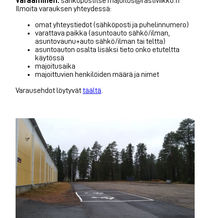
Varaaminen:
sähköpostitse majoitus@rastiviikko.fi
Ilmoita varauksen yhteydessä:
omat yhteystiedot (sähköposti ja puhelinnumero)
varattava paikka (asuntoauto sähkö/ilman,
asuntovaunu+auto sähkö/ilman tai teltta)
asuntoauton osalta lisäksi tieto onko etuteltta
käytössä
majoitusaika
majoittuvien henkilöiden määrä ja nimet
Varausehdot löytyvät
täältä
.