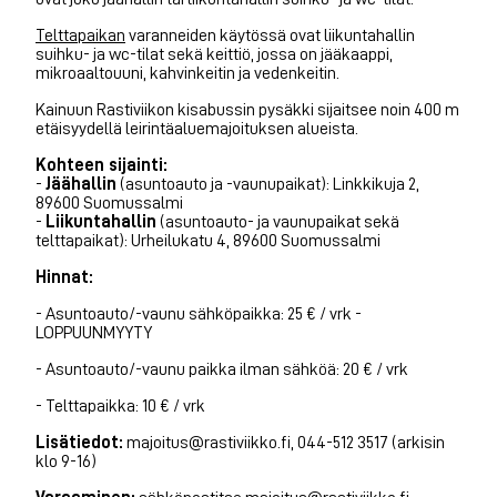
Telttapaikan
varanneiden käytössä ovat liikuntahallin
suihku- ja wc-tilat sekä keittiö, jossa on jääkaappi,
mikroaaltouuni, kahvinkeitin ja vedenkeitin.
Kainuun Rastiviikon kisabussin pysäkki sijaitsee noin 400 m
etäisyydellä leirintäaluemajoituksen alueista.
Kohteen sijainti:
-
Jäähallin
(asuntoauto ja -vaunupaikat): Linkkikuja 2,
89600 Suomussalmi
-
Liikuntahallin
(asuntoauto- ja vaunupaikat sekä
telttapaikat): Urheilukatu 4, 89600 Suomussalmi
Hinnat:
- Asuntoauto/-vaunu sähköpaikka: 25 € / vrk -
LOPPUUNMYYTY
- Asuntoauto/-vaunu paikka ilman sähköä: 20 € / vrk
- Telttapaikka: 10 € / vrk
Lisätiedot:
majoitus@rastiviikko.fi, 044-512 3517 (arkisin
klo 9-16)