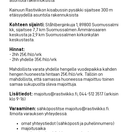
asuntola rakennuksista.
Kainuun Rastiviikon kisabussin pysäkki sijaitsee 300 m
etäisyydellä asuntola rakennuksista
Kohteen sijainti:
Ståhlberginkuja 1, 89800 Suomussalmi
kk, sijaitsee 7,7 km Suomussalmen Ämmänsaaren
keskusta ja 2,9 km Suomussalmen kirkonkylän
keskustasta.
Hinnat:
- 2hh 25€/hlö/vrk
- 2hh yhdelle 35€/hlö/vrk
Mahdollista varata yhdelle hengelle vuodepaikka kahden
hengen huoneesta hintaan 25€/hlö/vrk. Tällöin on
mahdollista, että samassa huoneessa majoittuu toinen
samaa sukupuolta oleva majoittuja.
Lisätiedot:
majoitus@rastiviikko.fi, 044-512 3517 (arkisin
klo 9-16)
Varaaminen:
sähköpostitse majoitus@rastiviikko.fi.
Ilmoita varauksen yhteydessä:
omat yhteystiedot (sähköposti ja puhelinnumero)
majoitusaika