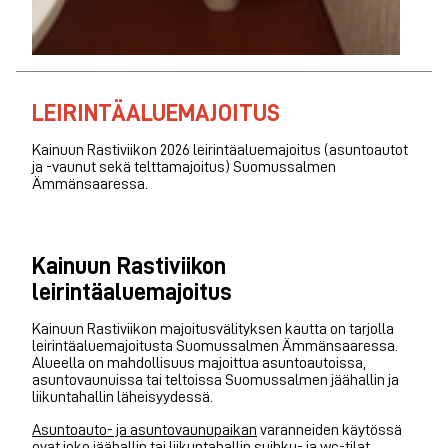
LEIRINTÄALUEMAJOITUS
Kainuun Rastiviikon 2026 leirintäaluemajoitus (asuntoautot
ja -vaunut sekä telttamajoitus) Suomussalmen
Ämmänsaaressa.
Kainuun Rastiviikon
leirintäaluemajoitus
Kainuun Rastiviikon majoitusvälityksen kautta on tarjolla
leirintäaluemajoitusta Suomussalmen Ämmänsaaressa.
Alueella on mahdollisuus majoittua asuntoautoissa,
asuntovaunuissa tai teltoissa Suomussalmen jäähallin ja
liikuntahallin läheisyydessä.
Asuntoauto- ja asuntovaunupaikan
varanneiden käytössä
ovat joko jäähallin tai liikuntahallin suihku- ja wc-tilat.