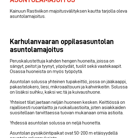
Kainuun Rastiviikon majoitusvälityksen kautta tarjolla oleva
asuntolamajoitus.
Karhulanvaaran oppilasasuntolan
asuntolamajoitus
Peruskalustettuja kahden hengen huoneita, joissa on
sängyt, peitot ja tyynyt, yöpöydät, tuolit sekä vaatekaapit.
Osassa huoneista on myös työpöytä.
Asuntolan solussa yhteinen tupakeittiö, jossa on jääkaappi,
pakastelokero, liesi, mikroaaltouuni ja kahvinkeitin. Solussa
on lisäksi suihku, kaksi wc:tä ja kuivaushuone.
Yhteiset tilat jaetaan neljän huoneen kesken. Keittiössä on
rajallisesti ruoanlaitto ja ruokailuastioita, joten asiakkaiden
suositellaan tarvittaessa tuovan mukanaan omia astioita.
Yhdessä asuntolan solussa on neljä huonetta.
Asuntolan pysäköintipaikat ovat 50-200 m etäisyydellä