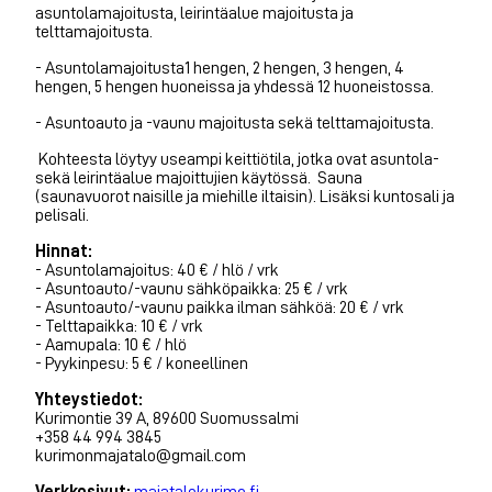
asuntolamajoitusta, leirintäalue majoitusta ja
telttamajoitusta.
- Asuntolamajoitusta1 hengen, 2 hengen, 3 hengen, 4
hengen, 5 hengen huoneissa ja yhdessä 12 huoneistossa.
- Asuntoauto ja -vaunu majoitusta sekä telttamajoitusta.
Kohteesta löytyy useampi keittiötila, jotka ovat asuntola-
sekä leirintäalue majoittujien käytössä. Sauna
(saunavuorot naisille ja miehille iltaisin). Lisäksi kuntosali ja
pelisali.
Hinnat:
- Asuntolamajoitus: 40 € / hlö / vrk
- Asuntoauto/-vaunu sähköpaikka: 25 € / vrk
- Asuntoauto/-vaunu paikka ilman sähköä: 20 € / vrk
- Telttapaikka: 10 € / vrk
- Aamupala: 10 € / hlö
- Pyykinpesu: 5 € / koneellinen
Yhteystiedot:
Kurimontie 39 A, 89600 Suomussalmi
+358 44 994 3845
kurimonmajatalo@gmail.com
Verkkosivut:
majatalokurimo.fi